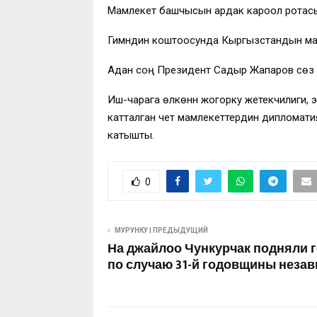
Мамлекет башчысын ардак кароол ротасы
Гимндин коштоосунда Кыргызстандын мамл
Адан соң Президент Садыр Жапаров сөз 
Иш-чарага өлкөнүн жогорку жетекчилиги,
катталган чет мамлекеттердин дипломатия
катышты.
0
МУРУНКУ | ПРЕДЫДУЩИЙ
На джайлоо Чункурчак подняли 
по случаю 31-й годовщины неза