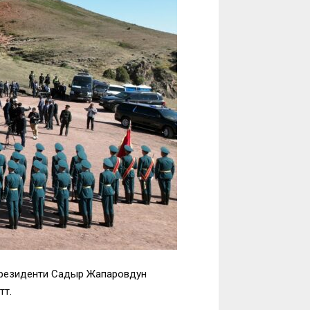
н Президенти Садыр Жапаровдун
тү.