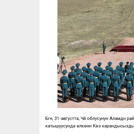
Бүгүн, 31-августта, Чүй облусунун Аламү
катышуусунда өлкөнүн Көз карандысыздыгын