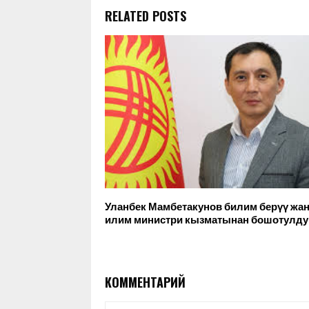
RELATED POSTS
Уланбек Мамбетакунов билим берүү жа
илим министри кызматынан бошотулд
КОММЕНТАРИЙ