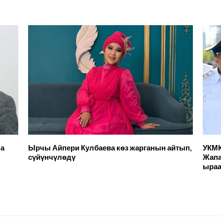
на
Ырчы Айпери Кулбаева көз жарганын айтып,
УКМК
у
сүйүнчүлөдү
Жапа
ыраа