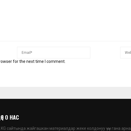
rowser for the next time I comment.
 | О НАС
G сайтында жайгашкан материалдар жеке колдонуу үчүн гана арна