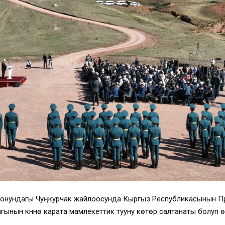
дүн районундагы Чуңкурчак жайлоосунда Кыргыз Республикасыны
ын күнүнө карата мамлекеттик тууну көтөрүү салтанаты болуп өт