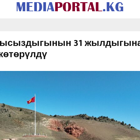
ндысыздыгынын 31 жылдыгына
 көтөрүлдү