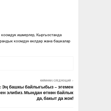
в, коомдук ишмерлер, Кыргызстанда
арандык коомдун өкүлдөрү жана башкалар
КИЙИНКИ | СЛЕДУЮЩИЙ
 Эң башкы байлыгыбыз – эгемен
мен элибиз. Мындан өткөн байлык
да, бакыт да жок!