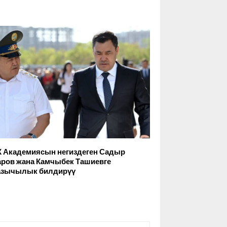
 Академиясын негиздеген Садыр
ров жана Камчыбек Ташиевге
зычылык билдирүү