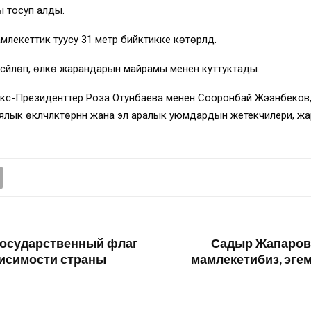
 тосуп алды.
екеттик туусу 31 метр бийктикке көтөрүлдү.
сүйлөп, өлкө жарандарын майрамы менен куттуктады.
 экс-Президенттер Роза Отунбаева менен Сооронбай Жээнбеко
лык өкүлчүлүктөрүнүн жана эл аралык уюмдардын жетекчилери, ж
государственный флаг
Садыр Жапаров:
висимости страны
мамлекетибиз, эге