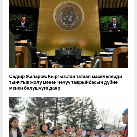
Садыр Жапаров: Кыргызстан татаал маселелерди
тынчтык жолу менен чечүү тажрыйбасын дүйнө
менен бөлүшүүгө даяр