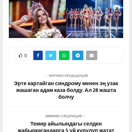
0
МУРУНКУ | ПРЕДЫДУЩИЙ
Эрте картайган синдрому менен эң узак
жашаган адам каза болду. Ал 28 жашта
болчу
КИЙИНКИ | СЛЕДУЮЩИЙ
Темир айылындагы селден
жабыркагандарга 5 үй курулуп жатат