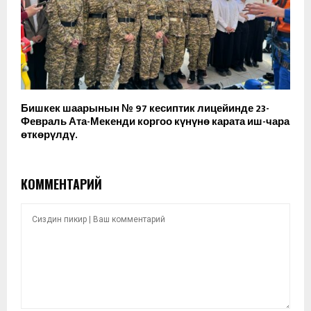
Бишкек шаарынын № 97 кесиптик лицейинде 23-
Февраль Ата-Мекенди коргоо күнүнө карата иш-чара
өткөрүлдү.
КОММЕНТАРИЙ