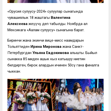
«Орусия сулуусу-2024» сулуулар сынагында
чувашиялык 18 жаштагы
Валентина
Алексеева
жеңүүчү деп табылды. Ноябрда ал
Мексикага «Аалам сулуусу» сынагына барат.
Биринчи жана экинчи вице-мисс наамдарын
Тольяттиден
Ирина Миронова
жана Санкт-
Петербургдан
Ульяна Евдокимова
алышты. Быйыл
сынакка 85 миңден ашык кыз катышуу ниетин
билдирген, бирок алардын ичинен 50сү гана финалга
чыккан.