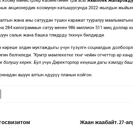
 коому Министрлер кабинетинин төрагасы
Акылбек Жапаровд
ачык акционердик коомунун катышуусунда 2022-жылдын жыйын
лтын жана аны сатуудан түшкөн каражат тууралуу маалыматына 
на 284 килограммын сатуу менен 986 миллион 511 миң доллар ки
н салык жана башка төлөмдөрдү төккөнүн билдирди.
көн киреше элдин муктаждыгы үчүн түзүлгөн социалдык долбо
игин белгиледи.
“Кумтөр мамлекетке өткөнгө чейин отчеттор ар ка
 болушу керек. Бул үчүн Директорлор кеңеши дагы көзөмөлдү башт
ннадан ашуун алтын өндүрүү планын койгон.
 госвизитом
Жаан жаабайт. 27-ап