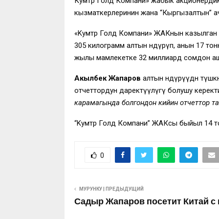
Кумтөр Голд Компани» жабык акционердик
кызматкерлеринин жана “Кыргызалтын” 
«Kумтөр Голд Компани» ЖАКнын казылган а
305 килограмм алтын өндүрүп, анын 17 тон
жылы мамлекетке 32 миллиард сомдон ашуу
Акылбек Жапаров
алтын өндүрүүдөн түш
отчеттордун даректүүлүгү болушу керект
карамагында болгондон кийин отчеттор так
“Kумтөр Голд Компани” ЖАКсы быйыл 14 то
0
МУРУНКУ | ПРЕДЫДУЩИЙ
Садыр Жапаров посетит Китай с