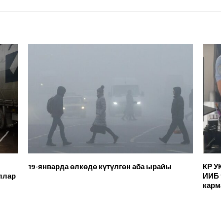
19-январда өлкөдө күтүлгөн аба ырайы
КР У
оллар
ИИБ 
кар