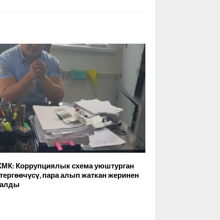
КМК: Коррупциялык схема уюштурган
тергөөчүсү, пара алып жаткан жеринен
малды