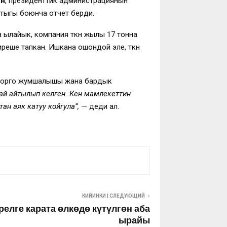
ун
, президенттик администрациянын
тыгы боюнча отчет берди.
ылайык, компания өткөн жылы 17 тонна
реше тапкан. Ишкана ошондой эле, өткөн
орлорго жумшалышы жана бардык
ндай айтылып келген. Кен мамлекеттин
ан аяк катуу койгула”,
— деди ал.
КИЙИНКИ | СЛЕДУЮЩИЙ
релге карата өлкөдө күтүлгөн аба
ырайы