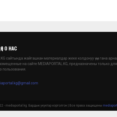
 | О НАС
G сайтында жайгашкан материалдар жеке колдонуу үчүн гана арна
азмещенные на сайте MEDIAPORTAL.KG, предназначены только для
о пользования.
iaportal.kg@gmail.com
2 - mediaportal.kg. Бардык укуктар корголгон | Все права защищены
mediaport