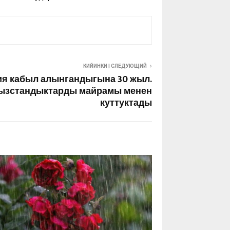
КИЙИНКИ | СЛЕДУЮЩИЙ
ия кабыл алынгандыгына 30 жыл.
гызстандыктарды майрамы менен
куттуктады