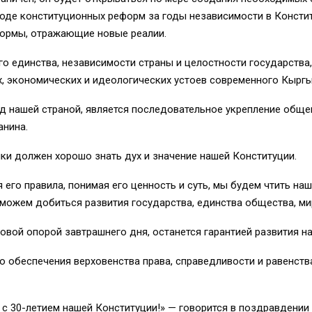
 ходе конституционных реформ за годы независимости в Конст
ормы, отражающие новые реалии.
о единства, независимости страны и целостности государства
х, экономических и идеологических устоев современного Кырг
д нашей страной, является последовательное укрепление общ
анина.
и должен хорошо знать дух и значение нашей Конституции.
его правила, понимая его ценность и суть, мы будем чтить наш
сможем добиться развития государства, единства общества, ми
овой опорой завтрашнего дня, останется гарантией развития н
ю обеспечения верховенства права, справедливости и равенства
с 30-летием нашей Конституции!» — говорится в поздравдении 