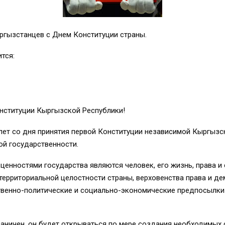
гызстанцев с Днем Конституции страны.
тся:
нституции Кыргызской Республики!
0 лет со дня принятия первой Конституции независимой Кыргызс
й государственности.
 ценностями государства являются человек, его жизнь, права 
, территориальной целостности страны, верховенства права и 
венно-политические и социально-экономические предпосылки
раничен, он будет открываться по мере создания необходимых