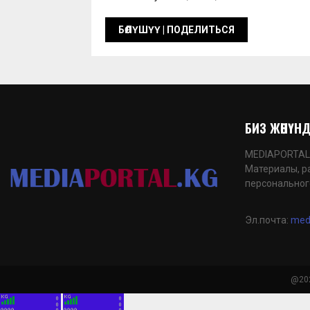
БИЗ ЖӨНҮНДӨ
MEDIAPORTAL.K
Материалы, р
персональног
Эл.почта:
med
@202