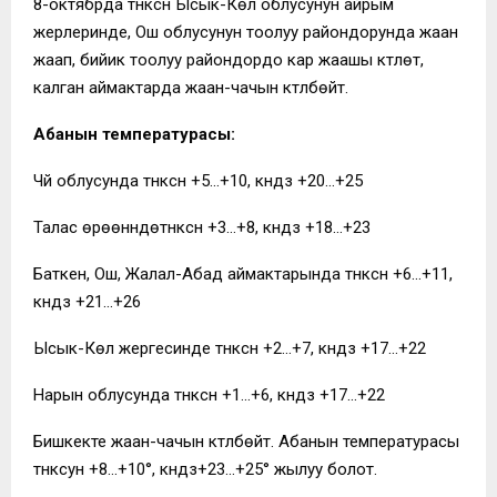
8-октябрда түнкүсүн Ысык-Көл облусунун айрым
жерлеринде, Ош облусунун тоолуу райондорунда жаан
жаап, бийик тоолуу райондордо кар жаашы күтүлөт,
калган аймактарда жаан-чачын күтүлбөйт.
Абанын температурасы:
Чүй облусунда түнкүсүн +5…+10, күндүз +20…+25
Талас өрөөнүндөтүнкүсүн +3…+8, күндүз +18…+23
Баткен, Ош, Жалал-Абад аймактарында түнкүсүн +6…+11,
күндүз +21…+26
Ысык-Көл жергесинде түнкүсүн +2…+7, күндүз +17…+22
Нарын облусунда түнкүсүн +1…+6, күндүз +17…+22
Бишкекте жаан-чачын күтүлбөйт. Абанын температурасы
түнкүсун +8…+10°, күндүз+23…+25° жылуу болот.