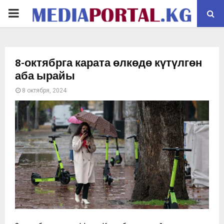
PRIMARY
MENU
8-октябрга карата өлкөдө күтүлгөн
аба ырайы
8 октября, 2024