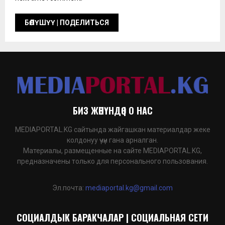
БИЗ ЖӨНҮНДӨ | О НАС
MEDIAPORTAL.KG сайтында жайгашкан материалдар жеке
колдонуу үчүн гана арналган.
Материалы, размещенные на сайте MEDIAPORTAL.KG,
предназначены только для персонального пользования.
Эл.почта:
mediaportal.kg@gmail.com
СОЦИАЛДЫК БАРАКЧАЛАР | СОЦИАЛЬНАЯ СЕТИ