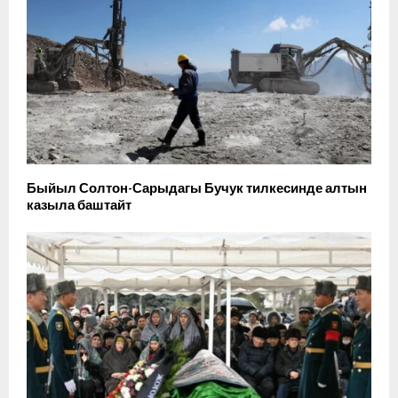
Быйыл Солтон-Сарыдагы Бучук тилкесинде алтын
казыла баштайт