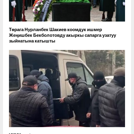
Төрага Нурланбек Шакиев коомдук ишмер
Жеңишбек Бекболотовду акыркы сапарга узатуу
зыйнатына катышты