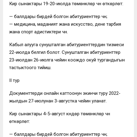
Кирүү сынактары 19-20-июлда төмөнкүлөр үчүн өткөрүлөт:
— баллдары бирдей болгон абитуриенттер үчүн;
— медицина, маданият жана искусство, дене тарбия
жана спорт адистиктери үчүн.
Кабыл алууга сунушталган абитуриенттердин тизмеси
22-июлда белгилүү болот. Сунушталган абитуриенттер
23-июлдан 26-июлга чейин коождо окуй тургандыгын
тастыктоого тийиш.
II тур
Документтерди онлайн каттоонун экинчи туру 2022-
жылдын 27-июлунан 3-августка чейин уланат.
Кирүү сынактары 4-5-август күндөрү төмөнкүлөр үчүн
өткөрүлөт:
— баллдары бирдей болгон абитуриенттер үчүн;