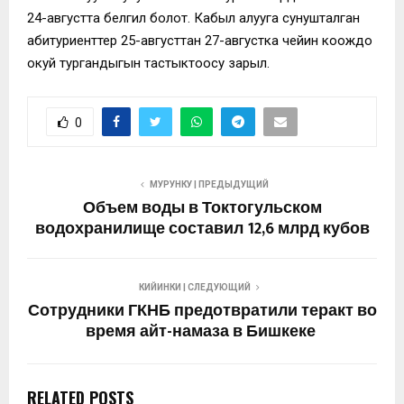
24-августта белгилүү болот. Кабыл алууга сунушталган
абитуриенттер 25-августтан 27-августка чейин коождо
окуй тургандыгын тастыктоосу зарыл.
0
МУРУНКУ | ПРЕДЫДУЩИЙ
Объем воды в Токтогульском
водохранилище составил 12,6 млрд кубов
КИЙИНКИ | СЛЕДУЮЩИЙ
Сотрудники ГКНБ предотвратили теракт во
время айт-намаза в Бишкеке
RELATED POSTS