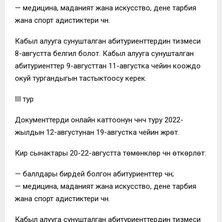
— медицина, маданият жана искусство, дене тарбия
жана спорт адистиктери үчүн.
Кабыл алууга сунушталган абитуриенттердин тизмеси
8-августта белгилүү болот. Кабыл алууга сунушталган
абитуриенттер 9-августтан 11-августка чейин коождо
окуй тургандыгын тастыктоосу керек.
III тур
Документтерди онлайн каттоонун үчүнчү туру 2022-
жылдын 12-августунан 19-августка чейин жүрөт.
Кирүү сынактары 20-22-августта төмөнкүлөр үчүн өткөрүлөт:
— баллдары бирдей болгон абитуриенттер үчүн;
— медицина, маданият жана искусство, дене тарбия
жана спорт адистиктери үчүн.
Кабыл алууга сунушталган абитуриенттердин тизмеси