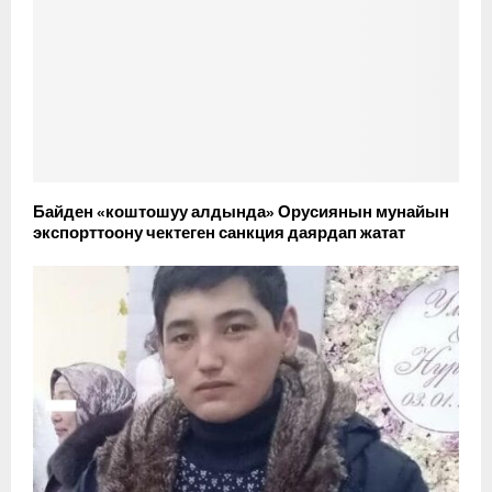
Байден «коштошуу алдында» Орусиянын мунайын
экспорттоону чектеген санкция даярдап жатат