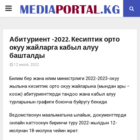
PRIMARY
MENU
Абитуриент -2022. Кесиптик орто
окуу жайларга кабыл алуу
башталды
12 июля, 2022
Билим берүү жана илим министрлиги 2022-2023-окуу
жылына кесиптик орто окуу жайларына (мындан ары –
коож) абитуриенттерди тандоо жана кабыл алуу
турларынын графиги боюнча буйругу бекиди.
Ведомствонун маалыматына ылайык, документтерди
онлайн каттоонун биринчи туру 2022-жылдын 12-
июлунан 18-июлуна чейин жүрөт.