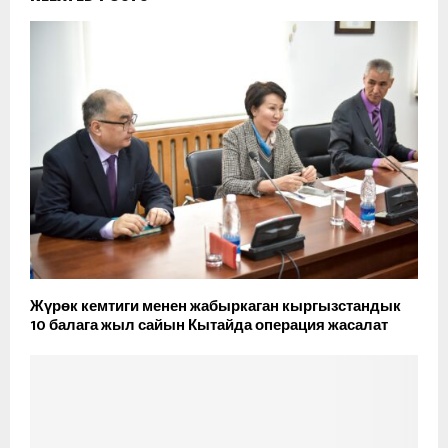
Жүрөк кемтиги менен жабыркаган кыргызстандык
10 балага жыл сайын Кытайда операция жасалат