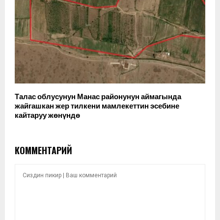
Талас облусунун Манас районунун аймагында
жайгашкан жер тилкени мамлекеттин эсебине
кайтаруу жөнүндө
КОММЕНТАРИЙ