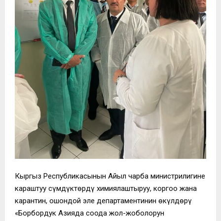
Кыргыз Республикасынын Айыл чарба министрилигине
караштуу Өсүмдүктөрдү химиялаштыруу, коргоо жана
карантин, ошондой эле департаментинин өкүлдөрү
«Борбордук Азияда соода жол-жоболорун