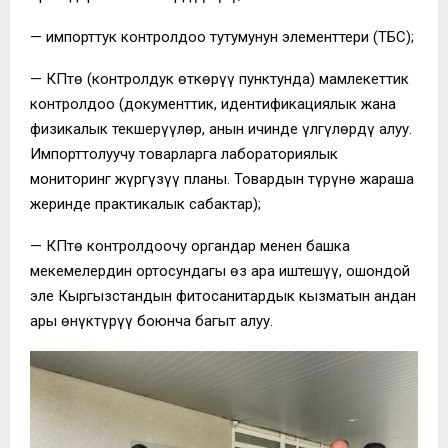
— импорттук контролдоо тутумунун элементтери (ТБС);
— КӨПтө (контролдук өткөрүү пунктунда) мамлекеттик
контролдоо (документтик, идентификациялык жана
физикалык текшерүүлөр, анын ичинде үлгүлөрдү алуу.
Импорттолуучу товарларга лабораториялык
мониторинг жүргүзүү планы. Товардын түрүнө жараша
жеринде практикалык сабактар);
— КӨПтө контролдоочу органдар менен башка
мекемелердин ортосундагы өз ара иштешүү, ошондой
эле Кыргызстандын фитосанитардык кызматын андан
ары өнүктүрүү боюнча багыт алуу.