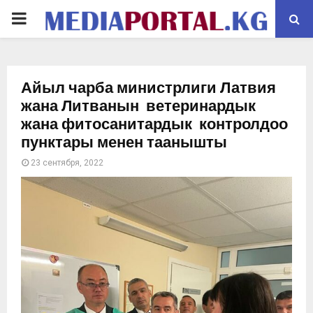
PRIMARY
MENU
Айыл чарба министрлиги Латвия
жана Литванын ветеринардык
жана фитосанитардык контролдоо
пунктары менен таанышты
23 сентября, 2022