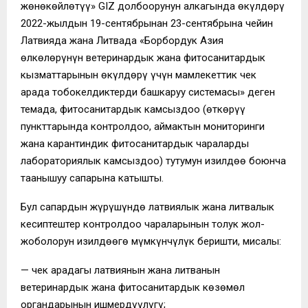
жөнөкөйлөтүү» GIZ долбоорунун алкагында өкүлдөрү
2022-жылдын 19-сентябрынан 23-сентябрына чейин
Латвияда жана Литвада «Борбордук Азия
өлкөлөрүнүн ветеринардык жана фитосанитардык
кызматтарынын өкүлдөрү үчүн мамлекеттик чек
арада тобокелдиктерди башкаруу системасы» деген
темада, фитосанитардык камсыздоо (өткөрүү
пункттарында контролдоо, аймактын мониторинги
жана карантиндик фитосанитардык чараларды
лабораториялык камсыздоо) тутумун изилдөө боюнча
таанышуу сапарына катышты.
Бул сапардын жүрүшүндө латвиялык жана литвалык
кесиптештер контролдоо чараларынын толук жол-
жоболорун изилдөөгө мүмкүнчүлүк беришти, мисалы:
— чек арадагы латвиянын жана литванын
ветеринардык жана фитосанитардык көзөмөл
органдарынын ишмердүүлүгү;