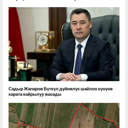
Садыр Жапаров Бүткүл дүйнөлүк шайлоо күнүнө
карата кайрылуу жасады