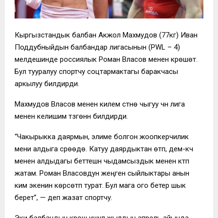
Кыргызстандык балбан Акжол Махмудов (77кг) Иван
Поддубныйдын балбандар лигасынын (PWL – 4)
мелдешинде россиялык Роман Власов менен күрөшөт.
Бул тууралуу спортчу соцтармактагы баракчасы
аркылуу билдирди.
Махмудов Власов менен килем үстүнө чыгуу үчүн лига
менен келишим түзгөнүн билдирди.
“Чакырыкка даярмын, элиме болгон жоопкерчилик
мени алдыга сүрөөдө. Катуу даярдыктан өтүп, дем-күч
менен алдыдагы беттешүүнү чыдамсыздык менен күтүп
жатам. Роман Власовдун жеңген сыйлыктары анын
ким экенин көрсөтүп турат. Бул мага ого бетер шык
берет”, — деп жазат спортчу.