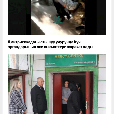
Дмитриевкадагы атышуу учурунда Күч
органдарынын эки кызматкери жаракат алды