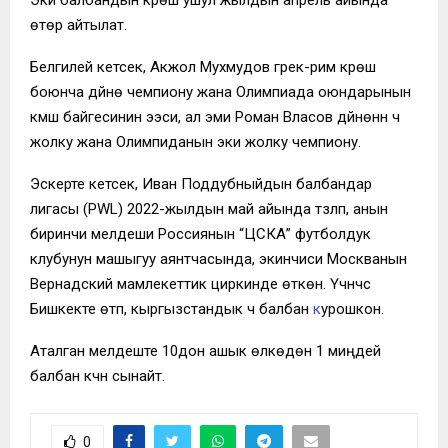
Эки балбандын күрөшү ушул жылдын апрель айында
өтөрү айтылат.
Белгилей кетсек, Акжол Мухмудов грек-рим күрөшү
боюнча дүйнө чемпиону жана Олимпиада оюндарынын
күмүш байгесинин ээси, ал эми Роман Власов дүйнөнүн үч
жолку жана Олимпиданын эки жолку чемпиону.
Эскерте кетсек, Иван Поддубныйдын балбандар
лигасы (PWL) 2022-жылдын май айында түзүлүп, анын
биринчи мелдеши Россиянын “ЦСКА” футболдук
клубунун машыгуу аянтчасында, экинчиси Москванын
Вернадский мамлекеттик циркинде өткөн. Үчүнчүсү
Бишкекте өтүп, кыргызстандык үч балбан
к
урошкон.
Аталган мелдеште 10дон ашык өлкөдөн 1 миңдей
балбан күчүн сынайт.
0