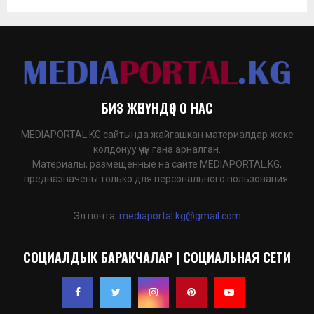
БИЗ ЖӨНҮНДӨ | О НАС
MEDIAPORTAL.KG сайтында жайгашкан материалдар жеке
колдонуу үчүн гана арналган.
Материалы, размещенные на сайте MEDIAPORTAL.KG,
предназначены только для персонального пользования.
Эл.почта:
mediaportal.kg@gmail.com
СОЦИАЛДЫК БАРАКЧАЛАР | СОЦИАЛЬНАЯ СЕТИ