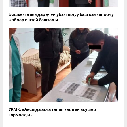
Бишкекте аялдар үчүн убактылуу баш калкалоочу
жайлар иштей баштады
УКМК: «Аксыда акча талап кылган акушер
кармалды»