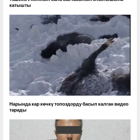
катышты
Нарында кар көчкү топоздорду басып калган видео
тарады