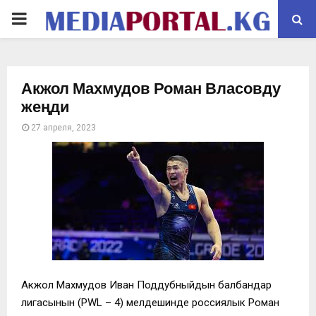
PRIMARY
MENU
Акжол Махмудов Роман Власовду
жеңди
27 апреля, 2023
Акжол Махмудов Иван Поддубныйдын балбандар
лигасынын (PWL – 4) мелдешинде россиялык Роман