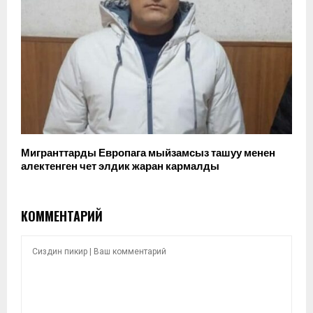
Мигранттарды Европага мыйзамсыз ташуу менен
алектенген чет элдик жаран кармалды
КОММЕНТАРИЙ