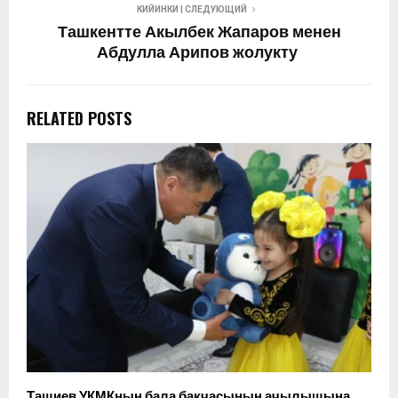
КИЙИНКИ | СЛЕДУЮЩИЙ
Ташкентте Акылбек Жапаров менен
Абдулла Арипов жолукту
RELATED POSTS
Ташиев УКМКнын бала бакчасынын ачылышына