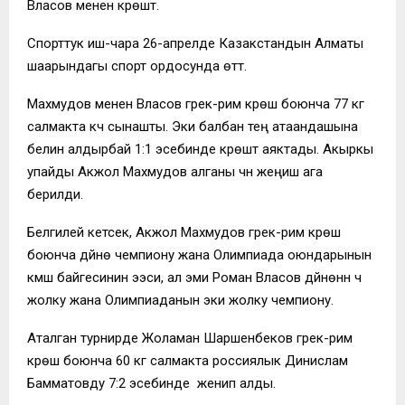
Власов менен күрөштү.
Спорттук иш-чара 26-апрелде Казакстандын Алматы
шаарындагы спорт ордосунда өттү.
Махмудов менен Власов грек-рим күрөшү боюнча 77 кг
салмакта күч сынашты. Эки балбан тең атаандашына
белин алдырбай 1:1 эсебинде күрөштү аяктады. Акыркы
упайды Акжол Махмудов алганы үчүн жеңиш ага
берилди.
Белгилей кетсек, Акжол Махмудов грек-рим күрөшү
боюнча дүйнө чемпиону жана Олимпиада оюндарынын
күмүш байгесинин ээси, ал эми Роман Власов дүйнөнүн үч
жолку жана Олимпиаданын эки жолку чемпиону.
Аталган турнирде Жоламан Шаршенбеков грек-рим
күрөшү боюнча 60 кг салмакта россиялык Динислам
Бамматовду 7:2 эсебинде
женип алды.