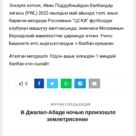
Эскерте кетсек, Иван Поддубныйдын балбандар
лигасы (PWL) 2022-жылдын май айында түзүлүп, анын
биринчи мелдеши Россиянын “ЦСКА” футболдук
клубунун машыгуу аянтчасында, экинчиси Москванын
Вернадский мамлекеттик циркинде өткөн. Үчүнчүсү
Бишкекте өтүп, кыргызстандык үч балбан күрөшкөн.
Аталган мелдеште 10дон ашык өлкөдөн 1 миңдей
балбан күчүн сынайт.
0
МУРУНКУ | ПРЕДЫДУЩИЙ
В Джалал-Абаде ночью произошло
землетрясение