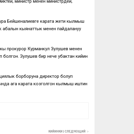
миктей, министр менен министрдей,
тура Бейшеналиевге карата жети кылмыш
ык абалын кыянаттык менен пайдалануу
кы прокурор Курманкул Зулушев менен
 болгон. Зулушев бир нече убактан кийин
ациялык борборуна директор болуп
рында ага карата козголгон кылмыш иштин
КИЙИНКИ | СЛЕДУЮЩИЙ