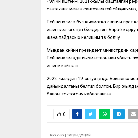
«Эл үчүн иштейм, 2021-жылы башталган ре
сантехник менен сантехниктей сүйлөшчүмүн»,
Бейшеналиев бул кызматка экинчи ирет 
ишин козгогонун билдирген. Бирөө корру
жана пайдасыз келишим түзүү болчу.
Мындан кийин президент министрдин кар
Бейшеналиевди кызматтарынан убактылуу 
ишине кайткан.
2022-жылдын 19-августунда Бейшеналиевд
дайындалганы белгилүү болгон. Бир жылда
баары токтогону кабарланган.
0
МУРУНКУ | ПРЕДЫДУЩИЙ