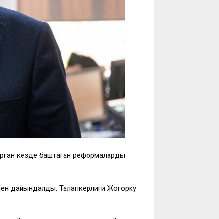
урган кезде баштаган реформаларды
енен дайындалды. Талапкерлиги Жогорку