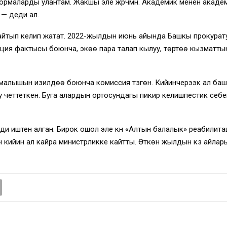
формаларды улантам. Жакшы эле жүрчүмүн. Академик менен акаде
 — деди ал.
кайтып келип жатат. 2022-жылдын июнь айында Башкы прокура
пция фактысы боюнча, экөө пара талап кылуу, төртөө кызматт
малышын изилдөө боюнча комиссия түзгөн. Кийинчерээк ал баш
четтеткен. Буга алардын ортосундагы пикир келишпестик себеп
и иштен алган. Бирок ошол эле күнү «Алтын балалык» реабилит
н кийин ал кайра министрликке кайтты. Өткөн жылдын күз айла