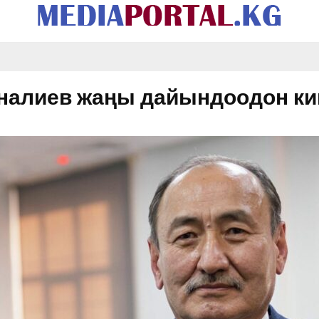
алиев жаңы дайындоодон кий