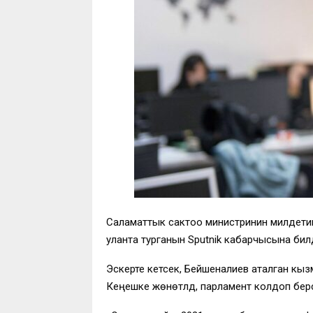
Саламаттык сактоо министринин милдети
уланта турганын Sputnik кабарчысына бил
Эскерте кетсек, Бейшеналиев аталган кы
Кеңешке жөнөтүлдү, парламент колдоп бер