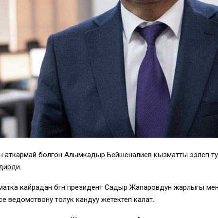
н аткармай болгон Алымкадыр Бейшеналиев кызматты ээлеп т
дирди.
зматка кайрадан бүгүн президент Садыр Жапаровдун жарлыгы м
се ведомствону толук кандуу жетектеп калат.