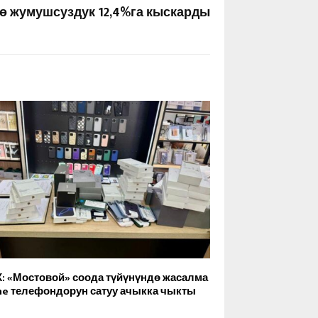
ө жумушсуздук 12,4%га кыскарды
: «Мостовой» соода түйүнүндө жасалма
ne телефондорун сатуу ачыкка чыкты