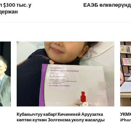
$300 тыс. у
ЕАЭБ өлкөлөрүнд
адержан
Кубанычтуу кабар! Кичинекей Аруузатка
УКМК
көптөн күткөн Золгенсма уколу жасалды
iPho