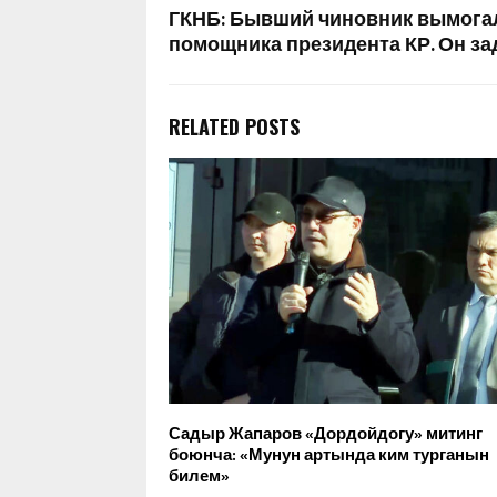
ГКНБ: Бывший чиновник вымогал 
помощника президента КР. Он з
RELATED POSTS
Садыр Жапаров «Дордойдогу» митинг
боюнча: «Мунун артында ким турганын
билем»