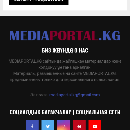
БИЗ ЖӨНҮНДӨ | О НАС
MEDIAPORTAL.KG сайтында жайгашкан материалдар жеке
колдонуу үчүн гана арналган.
Материалы, размещенные на сайте MEDIAPORTAL.KG,
предназначены только для персонального пользования.
Эл.почта:
mediaportal.kg@gmail.com
СОЦИАЛДЫК БАРАКЧАЛАР | СОЦИАЛЬНАЯ СЕТИ