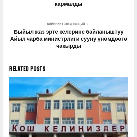
кармалды
КИЙИНКИ | СЛЕДУЮЩИЙ
Быйыл жаз эрте келерине байланыштуу
Айыл чарба министрлиги сууну үнөмдөөгө
чакырды
RELATED POSTS