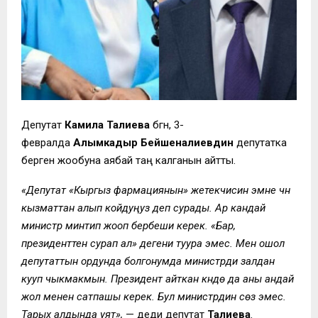
Депутат
Камила Талиева
бүгүн, 3-
февралда
Алымкадыр Бейшеналиевдин
депутатка
берген жообуна аябай таң калганын айтты.
«Депутат «Кыргыз фармациянын» жетекчисин эмне үчүн
кызматтан алып койдуңуз деп сурады. Ар кандай
министр минтип жооп бербеши керек. «Бар,
президенттен сурап ал» дегени туура эмес. Мен ошол
депутаттын ордунда болгонумда министрди залдан
кууп чыкмакмын. Президент айткан күндө да аны андай
жол менен сатпашы керек. Бул министрдин сөзү эмес.
Тарых алдында уят»,
— деди депутат
Талиева
.