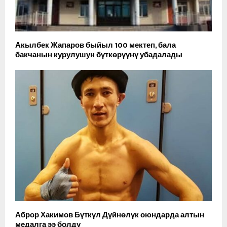
Акылбек Жапаров быйыл 100 мектеп, бала
бакчанын курулушун бүткөрүүнү убадалады
Аброр Хакимов Бүткүл Дүйнөлүк оюндарда алтын
медалга ээ болду