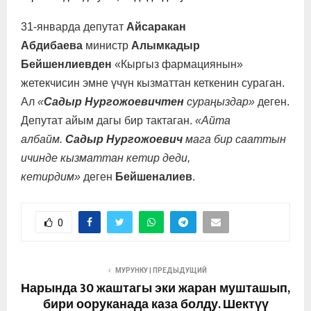
31-январда депутат
Айсаракан
Абдибаева
министр
Алымкадыр
Бейшенлиевден
«Кыргыз фармациянын»
жетекчисин эмне үчүн кызматтан кеткенин сураган.
Ал
«
Садыр Нургожоевичтен
сураңыздар»
деген.
Депутат айым дагы бир тактаган.
«Айта
албайм.
Садыр Нургожоевич
мага бир сааттын
ичинде кызматтан кетир деди,
кетирдим»
деген
Бейшеналиев
.
0
МУРУНКУ | ПРЕДЫДУЩИЙ
Нарында 30 жаштагы эки жаран мушташып,
бири ооруканада каза болду. Шектүү