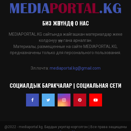
БИЗ ЖӨНҮНДӨ | О НАС
MEDIAPORTAL.KG сайтында жайгашкан материалдар жеке
колдонуу үчүн гана арналган.
Материалы, размещенные на сайте MEDIAPORTAL.KG,
предназначены только для персонального пользования.
Эл.почта:
mediaportal.kg@gmail.com
СОЦИАЛДЫК БАРАКЧАЛАР | СОЦИАЛЬНАЯ СЕТИ
@2022 - mediaportal.kg. Бардык укуктар корголгон | Все права защищены