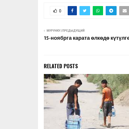
0
МУРУНКУ | ПРЕДЫДУЩИЙ
15-ноябрга карата өлкөдө күтүл
RELATED POSTS