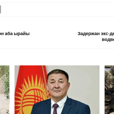
гөн аба ырайы
Задержан экс-д
водв