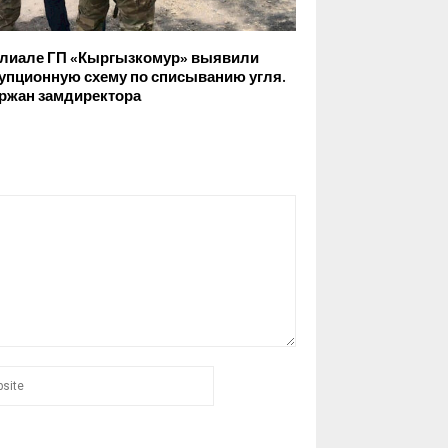
лиале ГП «Кыргызкомур» выявили
упционную схему по списыванию угля.
ржан замдиректора