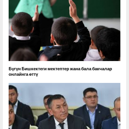
Бүгүн Бишкектеги мектептер жана бала бакчалар
онлайнга өттү