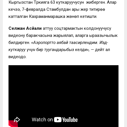
Кыргызстан Түркияга 63 куткаруучусун жиберген. Алар
кечээ, 7-февралда Стамбулдан ары жер титирөө
катталган Кахраманмарашка жөнөп кетишти.
Селжан Асйали
аттуу соцтармактын колдонуучусу
видеону баракчасына жарыялап, аларга ыраазычылык
билдирген.
«Аэропортто аябай таасирлендим. Издөө-
куткаруу үчүн бир туугандарыбыз келди», —
дейт ал
видеодо.