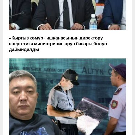
«Кыргыз көмүр» ишканасынын директору
энергетика министринин орун басары болуп
дайындалды