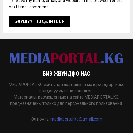
Save my name, email, and website in this browser for the
next time I comment.
БИЗ ЖӨНҮНДӨ | О НАС
MEDIAPORTAL.KG сайтында жайгашкан материалдар жеке
колдонуу үчүн гана арналган.
Материалы, размещенные на сайте MEDIAPORTAL.KG,
предназначены только для персонального пользования.
Эл.почта:
mediaportal.kg@gmail.com