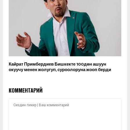
Кайрат Примбердиев Бишкекте 100дөн ашуун
окуучу менен жолугуп, суроолоруна жооп берди
КОММЕНТАРИЙ