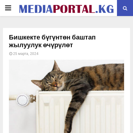
PRIMARY
MENU
Бишкекте бүгүнтөн баштап
жылуулук өчүрүлөт
25 марта, 2024