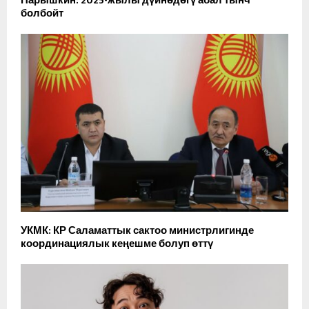
Нарышкин: 2025-жылы дүйнөдөгү абал тынч
болбойт
УКМК: КР Саламаттык сактоо министрлигинде
координациялык кеңешме болуп өттү