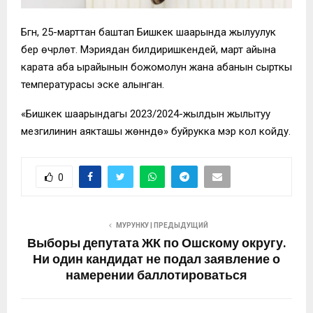
Бүгүн, 25-марттан баштап Бишкек шаарында жылуулук
берүү өчүрүлөт. Мэриядан билдиришкендей, март айына
карата аба ырайынын божомолун жана абанын сырткы
температурасы эске алынган.
«Бишкек шаарындагы 2023/2024-жылдын жылытуу
мезгилинин аякташы жөнүндө» буйрукка мэр кол койду.
0
МУРУНКУ | ПРЕДЫДУЩИЙ
Выборы депутата ЖК по Ошскому округу.
Ни один кандидат не подал заявление о
намерении баллотироваться