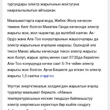
тургундары электр жарыгынын жоктугуна
нааразычылыгын айтышкан.
Маалыматтарга караганда, Жибек-Жолу көчөсүнүн
төмөнкү бөлүгү болгон Махатма Ганди көчөсүндө электр
жарыгы жок, жол чырактар да ​​иштебей калган. Ак-
Ордо жана Ала-Тоо конуштарынын жашоочулары да
электр жарыгынын өчүрүлүшүнө нааразы. Ошондой эле
түнкүсүн Манас айылы көчөсүндө түнкүсүн электр жарыгы
жок болуп, жарык эртең менен саат 07:20да берилген.
Ала-Тоо конушунда кечки саат 5-7ге чейин электр
жарыгы жок болгон. Арча-Бешикте да өткөн түнү электр
жарыгы 1,5 саатка
өчүрүлгөн
.
Улуттук энергетикалык холдингден жарыктын өчүрүлүшү
тууралуу маалымат беришти.
«Абанын
температурасынын кескин төмөндөшүнө байланыштуу
электр энергиясын керектөөнүн бир кыйла өскөндүгү