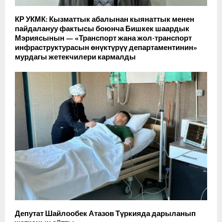
КР УКМК: Кызматтык абалынан кыянаттык менен
пайдалануу фактысы боюнча Бишкек шаардык
Мэриясынын — «Транспорт жана жол-транспорт
инфраструктурасын өнүктүрүү департаментинин»
мурдагы жетекчилери кармалды
Депутат Шайлообек Атазов Түркияда дарыланып