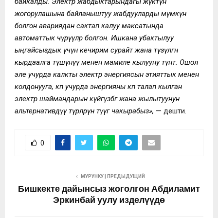
байкалды. Электр жабдыктарындагы жүктүн
жогорулашына байланыштуу жабдууларды мүмкүн
болгон авариядан сактап калуу максатында
автоматтык өчүрүүлөр болгон.
Ишкана убактылуу
ыңгайсыздык үчүн кечирим сурайт жана түзүлгөн
кырдаалга түшүнүү менен мамиле кылууну өтүнөт. Ошол
эле учурда калкты электр энергиясын этияттык менен
колдонууга, көп учурда энергияны көп талап кылган
электр шаймандарын күйгүзбөөгө жана жылытуунун
альтернативдүү түрлөрүнө өтүүгө чакырабыз»,
— дешти.
0
МУРУНКУ | ПРЕДЫДУЩИЙ
Бишкекте дайынсыз жоголгон Абдиламит
Эркинбай уулу изделүүдө