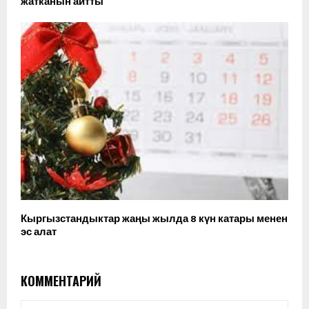
жатканын айтты
Кыргызстандыктар жаңы жылда 8 күн катары менен
эс алат
КОММЕНТАРИЙ