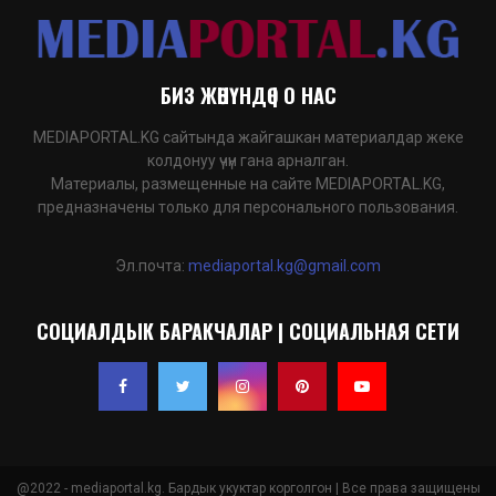
БИЗ ЖӨНҮНДӨ | О НАС
MEDIAPORTAL.KG сайтында жайгашкан материалдар жеке
колдонуу үчүн гана арналган.
Материалы, размещенные на сайте MEDIAPORTAL.KG,
предназначены только для персонального пользования.
Эл.почта:
mediaportal.kg@gmail.com
СОЦИАЛДЫК БАРАКЧАЛАР | СОЦИАЛЬНАЯ СЕТИ
@2022 - mediaportal.kg. Бардык укуктар корголгон | Все права защищены