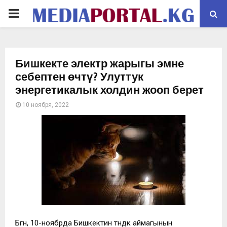
PRIMARY
MENU
Бишкекте электр жарыгы эмне
себептен өчтү? Улуттук
энергетикалык холдин жооп берет
10 ноября, 2022
Бүгүн, 10-ноябрда Бишкектин түндүк аймагынын