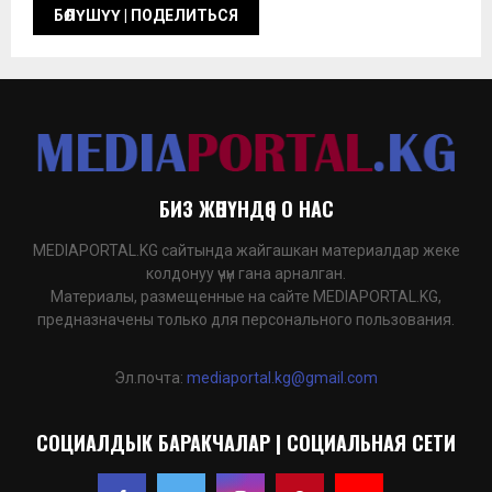
БИЗ ЖӨНҮНДӨ | О НАС
MEDIAPORTAL.KG сайтында жайгашкан материалдар жеке
колдонуу үчүн гана арналган.
Материалы, размещенные на сайте MEDIAPORTAL.KG,
предназначены только для персонального пользования.
Эл.почта:
mediaportal.kg@gmail.com
СОЦИАЛДЫК БАРАКЧАЛАР | СОЦИАЛЬНАЯ СЕТИ