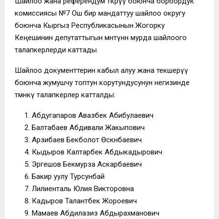
Шайлоо жана референдум өткөрүү боюнча борбордук
комиссиясы №7 Ош бир мандаттуу шайлоо округу
боюнча Кыргыз Республикасынын Жогорку
Кеңешинин депутаттыгын мөөнөтүнөн мурда шайлоого
талапкерлерди каттады.
Шайлоо документтерин кабыл алуу жана текшерүү
боюнча жумушчу топтун корутундусунун негизинде
төмөнкү талапкерлер катталды:
Абдугапаров Авазбек Абибулаевич
Балтабаев Абдивали Жакыпович
Арзибаев Бекболот Өскөнбаевич
Кыдыров Калтарбек Абдыкадырович
Эргешов Бекмурза Аскарбаевич
Бакир уулу Турсунбай
Лилиенталь Юлия Викторовна
Кадыров Талантбек Жороевич
Мамаев Абдилазиз Абдырахманович