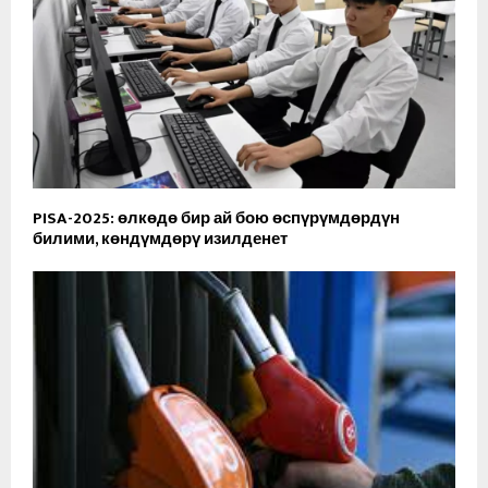
PISA-2025: өлкөдө бир ай бою өспүрүмдөрдүн
билими, көндүмдөрү изилденет