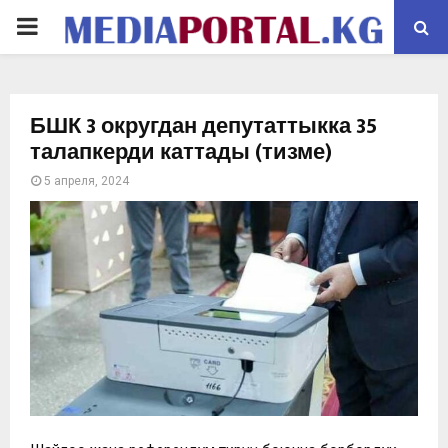
PRIMARY
MENU
БШК 3 округдан депутаттыкка 35
талапкерди каттады (тизме)
5 апреля, 2024