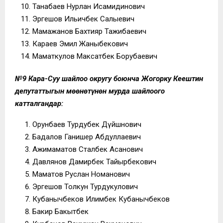
Танабаев Нурлан Исамидинович
Эргешов Ильичбек Салыевич
Мамажанов Бахтияр Тажибаевич
Караев Эмил Жаныбекович
Маматкулов Максатбек Борубаевич
№9 Кара-Суу шайлоо округу боюнча Жогорку Кеңештин
депутаттыгын
мө
өнөтүнөн мурда шайлоого
катталгандар:
Орунбаев Турдубек Дүйшөнович
Бадалов Ганишер Абдуллаевич
Ажимаматов Сталбек Асанович
Давлянов Дамирбек Тайырбекович
Маматов Руслан Номанович
Эргешов Толкун Турдукулович
Кубанычбеков Илимбек Кубанычбеков
Бакир Бакытбек