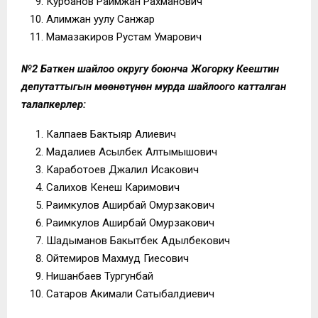
Курбанов Раимжан Рахманович
Алимжан уулу Санжар
Мамазакиров Рустам Умарович
№2 Баткен шайлоо округу боюнча Жогорку Кеңештин
депутаттыгын мөөнөтүнөн мурда шайлоого катталган
талапкерлер:
Калпаев Бактыяр Алиевич
Мадалиев Асылбек Алтымышович
Каработоев Джалил Исакович
Салихов Кенеш Каримович
Раимкулов Аширбай Омурзакович
Раимкулов Аширбай Омурзакович
Шадыманов Бакытбек Адылбекович
Ойтемиров Махмуд Гиесович
Нишанбаев Тургунбай
Сатаров Акимали Сатыбалдиевич