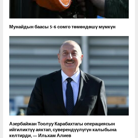
Мунайдын баасы 5-6 сомго төмөндөшү мүмкүн
Азербайжан Тоолуу Карабахтагы операциясын
ийгиликтүү аяктап, суверендүүлүгүн калыбына
келтирди, — Ильхам Алиев