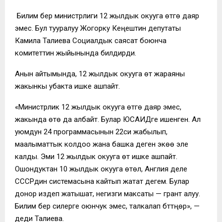
Билим берүү министрлиги 12 жылдык окууга өтүүгө даяр
эмес. Бул тууралуу Жогорку Кеңештин депутаты
Камила Талиева Социалдык саясат боюнча
комитеттин жыйынында билдирди.
Анын айтымында, 12 жылдык окууга өтүү жараяны
жакынкы убакта ишке ашпайт.
«Министрлик 12 жылдык окууга өтүүгө даяр эмес,
жакында өтө да албайт. Булар ЮСАИДге ишенген. Ал
уюмдун 24 программасынын 22си жабылып,
маалыматтык колдоо жана башка деген экөө эле
калды. Эми 12 жылдык окууга өтүү ишке ашпайт.
Ошондуктан 10 жылдык окууга өтөлү, Англия деле
СССРдин системасына кайтып жатат дегем. Булар
донор издеп жатышат, негизги максаты — грант алуу.
Билим берүү силерге оюнчук эмес, талкалап бүттүңөр», —
деди Талиева.