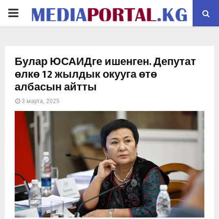
PRIMARY
MENU
Булар ЮСАИДге ишенген. Депутат
өлкө 12 жылдык окууга өтө
албасын айтты
3 марта, 2025