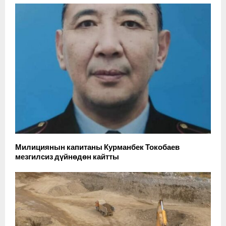
Милициянын капитаны Курманбек Токобаев
мезгилсиз дүйнөдөн кайтты