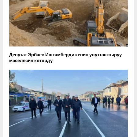
Депутат Эрбаев Иштамберди кенин улутташтыруу
маселесин көтөрдү