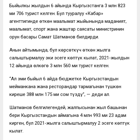
Быйылкы жылдын 6 айында Кыргызстанга 3 млн 823
миң 706 турист келген. Бул тууралуу «Кабар»
агенттигинде өткөн маалымат жыйынында маданият,
маалымат, спорт жана жаштар саясаты министринин
орун басары Самат Шатманов билдирди.
Анын айтымында, бул көрсөткүч өткөн жылга
салыштырмалуу эки эсеге көптүк кылат, 2021-жылдын
12 айында өлкөгө 3 млн 560 миң турист келген.
“Ал эми быйыл 6 айда бюджетке Кыргызстандын
мейманкана жана ресторандар тармагынан түшкөн
киреше 388 млн 175 миң сом түздү”, — деди ал.
Шатманов белгилегендей, жалпысынан жыл башынан
бери Кыргызстандын аймагына 4 млн 993 миң 23 адам
кирген, бул 2021-жылга салыштырмалуу 2 эсеге көптүк
кылат.