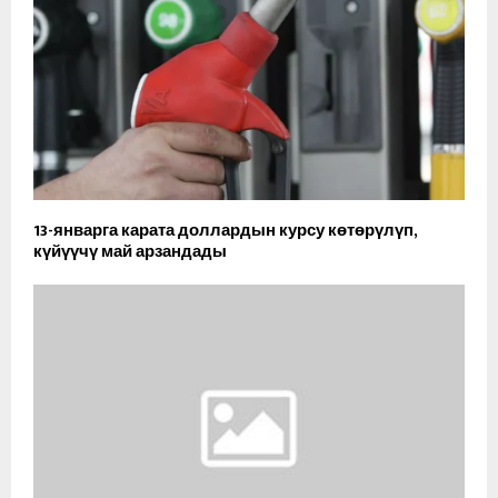
13-январга карата доллардын курсу көтөрүлүп,
күйүүчү май арзандады