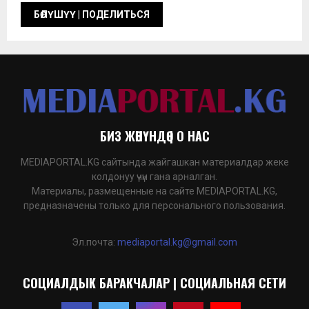
БИЗ ЖӨНҮНДӨ | О НАС
MEDIAPORTAL.KG сайтында жайгашкан материалдар жеке
колдонуу үчүн гана арналган.
Материалы, размещенные на сайте MEDIAPORTAL.KG,
предназначены только для персонального пользования.
Эл.почта:
mediaportal.kg@gmail.com
СОЦИАЛДЫК БАРАКЧАЛАР | СОЦИАЛЬНАЯ СЕТИ