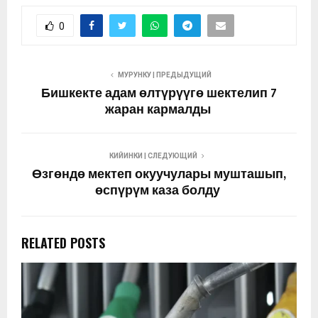
0
МУРУНКУ | ПРЕДЫДУЩИЙ
Бишкекте адам өлтүрүүгө шектелип 7
жаран кармалды
КИЙИНКИ | СЛЕДУЮЩИЙ
Өзгөндө мектеп окуучулары мушташып,
өспүрүм каза болду
RELATED POSTS