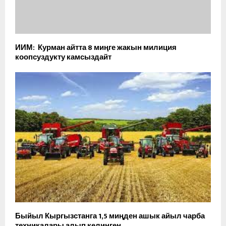
ИИМ: Курман айтта 8 миңге жакын милиция
коопсуздукту камсыздайт
Быйыл Кыргызстанга 1,5 миңден ашык айыл чарба
техникалары алып келинген