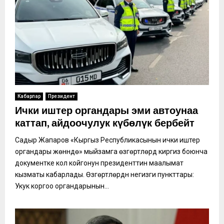
Кабарлар
Президент
Ички иштер органдары эми автоунаа
каттап, айдоочулук күбөлүк бербейт
Садыр Жапаров «Кыргыз Республикасынын ички иштер
органдары жөнүндө» мыйзамга өзгөртүүлөрдү киргизүү боюнча
документке кол койгонун президенттин маалымат
кызматы кабарлады. Өзгөртүүлөрдүн негизги пункттары:
Укук коргоо органдарынын...