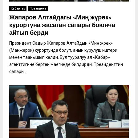
Кабарлар
Президент
Жапаров Алтайдагы «Миң жүрөк»
курортуна жасаган сапары боюнча
айтып берди
Президент Садыр Жапаров Алтайдын «Миң жүрөк»
(Манжерок) курортунда болуп, анын курулуш иштери
менен таанышып келди. Бул тууралуу ал «Кабар»
агенттигине берген маегинде билдирди. Президенттин
сапары...