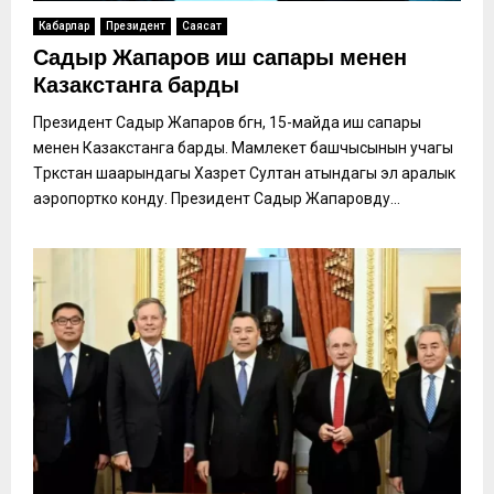
Кабарлар
Президент
Саясат
Садыр Жапаров иш сапары менен
Казакстанга барды
Президент Садыр Жапаров бүгүн, 15-майда иш сапары
менен Казакстанга барды. Мамлекет башчысынын учагы
Түркстан шаарындагы Хазрет Султан атындагы эл аралык
аэропортко конду. Президент Садыр Жапаровду...