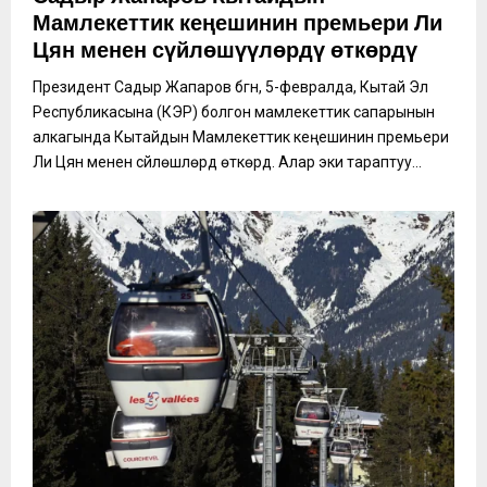
Мамлекеттик кеңешинин премьери Ли
Цян менен сүйлөшүүлөрдү өткөрдү
Президент Садыр Жапаров бүгүн, 5-февралда, Кытай Эл
Республикасына (КЭР) болгон мамлекеттик сапарынын
алкагында Кытайдын Мамлекеттик кеңешинин премьери
Ли Цян менен сүйлөшүүлөрдү өткөрдү. Алар эки тараптуу...