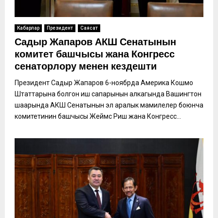
Кабарлар
Президент
Саясат
Садыр Жапаров АКШ Сенатынын
комитет башчысы жана Конгресс
сенаторлору менен кездешти
Президент Садыр Жапаров 6-ноябрда Америка Кошмо
Штаттарына болгон иш сапарынын алкагында Вашингтон
шаарында АКШ Сенатынын эл аралык мамилелер боюнча
комитетинин башчысы Жеймс Риш жана Конгресс...