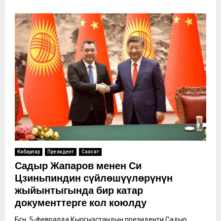
Кабарлар
Президент
Саясат
Садыр Жапаров менен Си
Цзиньпиндин сүйлөшүүлөрүнүн
жыйынтыгында бир катар
документтерге кол коюлду
Бүгүн, 5-февралда Кыргызстандын президенти Садыр