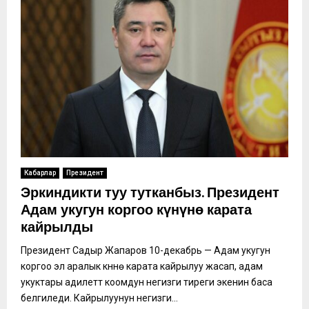
Кабарлар
Президент
Эркиндикти туу тутканбыз. Президент
Адам укугун коргоо күнүнө карата
кайрылды
Президент Садыр Жапаров 10-декабрь — Адам укугун
коргоо эл аралык күнүнө карата кайрылуу жасап, адам
укуктары адилеттүү коомдун негизги тиреги экенин баса
белгиледи. Кайрылуунун негизги...