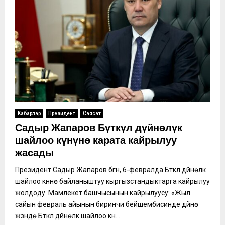
Кабарлар
Президент
Саясат
Садыр Жапаров Бүткүл дүйнөлүк
шайлоо күнүнө карата кайрылуу
жасады
Президент Садыр Жапаров бүгүн, 6-февралда Бүткүл дүйнөлүк
шайлоо күнүнө байланыштуу кыргызстандыктарга кайрылуу
жолдоду. Мамлекет башчысынын кайрылуусу: «Жыл
сайын февраль айынын биринчи бейшембисинде дүйнө
жүзүндө Бүткүл дүйнөлүк шайлоо күнү...