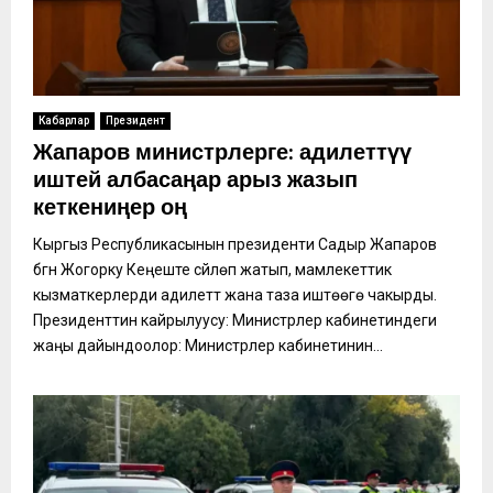
Кабарлар
Президент
Жапаров министрлерге: адилеттүү
иштей албасаңар арыз жазып
кеткениңер оң
Кыргыз Республикасынын президенти Садыр Жапаров
бүгүн Жогорку Кеңеште сүйлөп жатып, мамлекеттик
кызматкерлерди адилеттүү жана таза иштөөгө чакырды.
Президенттин кайрылуусу: Министрлер кабинетиндеги
жаңы дайындоолор: Министрлер кабинетинин...