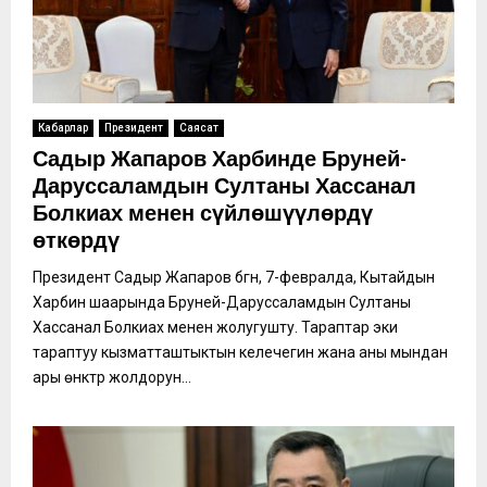
Кабарлар
Президент
Саясат
Садыр Жапаров Харбинде Бруней-
Даруссаламдын Султаны Хассанал
Болкиах менен сүйлөшүүлөрдү
өткөрдү
Президент Садыр Жапаров бүгүн, 7-февралда, Кытайдын
Харбин шаарында Бруней-Даруссаламдын Султаны
Хассанал Болкиах менен жолугушту. Тараптар эки
тараптуу кызматташтыктын келечегин жана аны мындан
ары өнүктүрүү жолдорун...