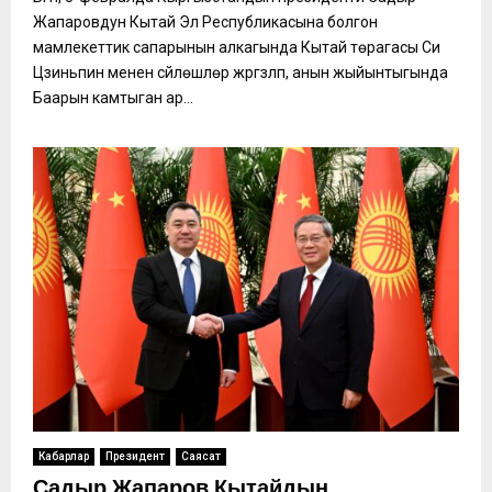
Жапаровдун Кытай Эл Республикасына болгон
мамлекеттик сапарынын алкагында Кытай төрагасы Си
Цзиньпин менен сүйлөшүүлөр жүргүзүлүп, анын жыйынтыгында
Баарын камтыган ар...
Кабарлар
Президент
Саясат
Садыр Жапаров Кытайдын