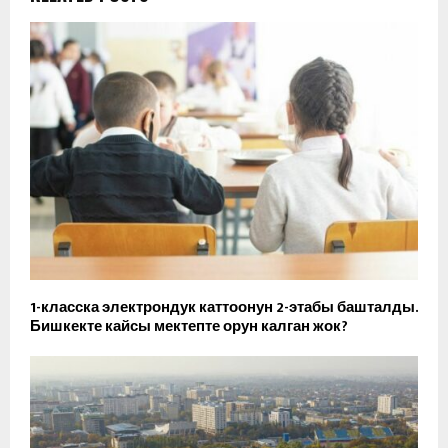
1-класска электрондук каттоонун 2-этабы башталды.
Бишкекте кайсы мектепте орун калган жок?