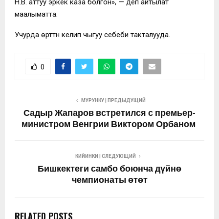
Н.В. аттуу эркек каза болгон», — деп айтылат
маалыматта.
Учурда өрттүн келип чыгуу себеби такталууда.
0
МУРУНКУ | ПРЕДЫДУЩИЙ
Садыр Жапаров встретился с премьер-
министром Венгрии Виктором Орбаном
КИЙИНКИ | СЛЕДУЮЩИЙ
Бишкектеги самбо боюнча дүйнө
чемпионаты өтөт
RELATED POSTS