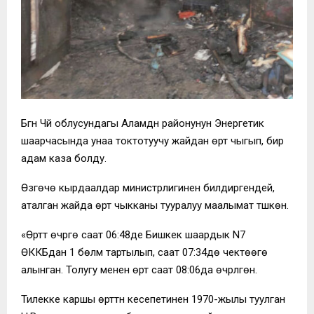
Бүгүн Чүй облусундагы Аламүдүн районунун Энергетик
шаарчасында унаа токтотуучу жайдан өрт чыгып, бир
адам каза болду.
Өзгөчө кырдаалдар министрлигинен билдиргендей,
аталган жайда өрт чыкканы тууралуу маалымат түшкөн.
«Өрттү өчүрүүгө саат 06:48де Бишкек шаардык N7
ӨККБдан 1 бөлүм тартылып, саат 07:34дө чектөөгө
алынган. Толугу менен өрт саат 08:06да өчүрүлгөн.
Тилекке каршы өрттүн кесепетинен 1970-жылы туулган