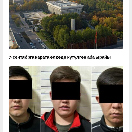
7-сентябрга карата өлкөдө күтүлгөн аба ырайы