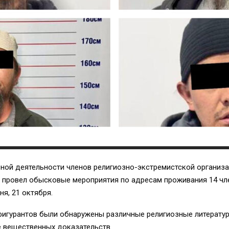
вной деятельности членов религиозно-экстремистской организа
 провел обысковые мероприятия по адресам проживания 14 чле
я, 21 октября.
игурантов были обнаружены различные религиозные литературы
е вещественных доказательств.