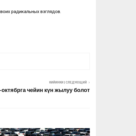
своих радикальных взглядов.
КИЙИНКИ | СЛЕДУЮЩИЙ
6-октябрга чейин күн жылуу болот