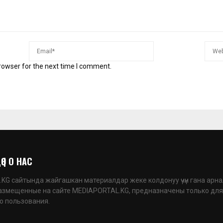
rowser for the next time I comment.
 | О НАС
G сайтында жайгашкан материалдар жеке колдонуу үчүн гана арна
азмещенные на сайте MEDIAPORTAL.KG, предназначены только для
о пользования.