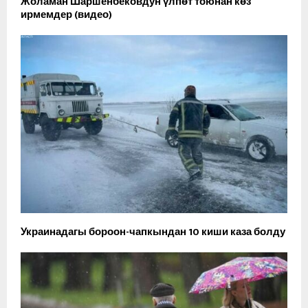
Жоламан Шаршенбековдун үлпөт тоюнан көз
ирмемдер (видео)
Украинадагы бороон-чапкындан 10 киши каза болду