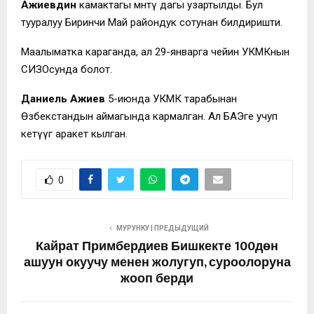
Ажиевдин
камактагы мөөнөтү дагы узартылды. Бул
тууралуу Биринчи Май райондук сотунан билдиришти.
Маалыматка караганда, ал 29-январга чейин УКМКнын
СИЗОсунда болот.
Даниель Ажиев
5-июнда УКМК тарабынан
Өзбекстандын аймагында кармалган. Ал БАЭге учуп
кетүүгө аракет кылган.
0
МУРУНКУ | ПРЕДЫДУЩИЙ
Кайрат Примбердиев Бишкекте 100дөн
ашуун окуучу менен жолугуп, суроолоруна
жооп берди