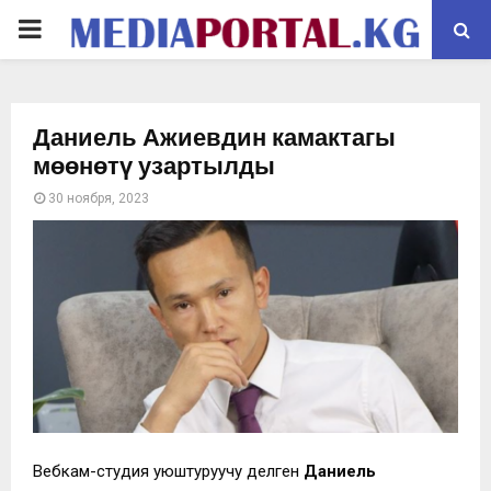
PRIMARY
MENU
Даниель Ажиевдин камактагы
мөөнөтү узартылды
30 ноября, 2023
Вебкам-студия уюштуруучу делген
Даниель