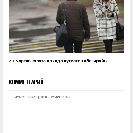
29-мартка карата өлкөдө күтүлгөн аба ырайы
КОММЕНТАРИЙ