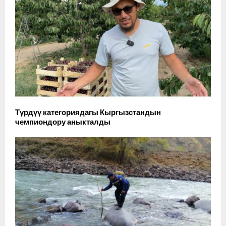
Түрдүү категориядагы Кыргызстандын
чемпиондору аныкталды