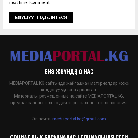
next time I comment.
БИЗ ЖӨНҮНДӨ | О НАС
MEDIAPORTAL.KG сайтында жайгашкан материалдар жеке
колдонуу үчүн гана арналган.
Материалы, размещенные на сайте MEDIAPORTAL.KG,
предназначены только для персонального пользования.
Эл.почта:
mediaportal.kg@gmail.com
СОЦИАЛДЫК БАРАКЧАЛАР | СОЦИАЛЬНАЯ СЕТИ