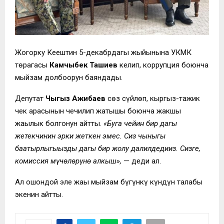
Жогорку Кеңештин 5-декабрдагы жыйынына УКМК
төрагасы
Камчыбек Ташиев
келип, коррупция боюнча
мыйзам долбоорун баяндады.
Депутат
Чыңгыз Ажибаев
сөз сүйлөп, кыргыз-тажик
чек арасынын чечилип жатышы боюнча жакшы
жаңылык болгонун айтты.
«Буга чейин бир дагы
жетекчинин эрки жеткен эмес. Сиз чыныгы
баатырлыгыңызды дагы бир жолу далилдедиңиз. Сизге,
комиссия мүчөлөрүнө алкыш»,
— деди ал.
Ал ошондой эле жаңы мыйзам бүгүнкү күндүн талабы
экенин айтты.