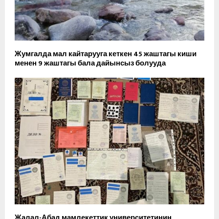
Жумгалда мал кайтарууга кеткен 45 жаштагы киши
менен 9 жаштагы бала дайынсыз болууда
Жалал-Абад мамлекеттик университетинин