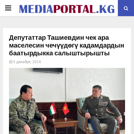
PRIMARY
MENU
Депутаттар Ташиевдин чек ара
маселесин чечүүдөгү кадамдардын
баатырдыкка салыштырышты
5 декабря, 2024