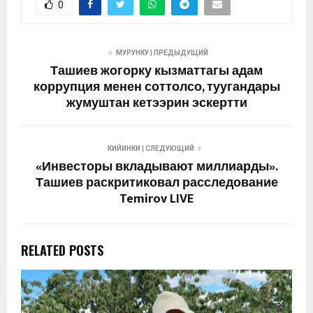
0
МУРУНКУ | ПРЕДЫДУЩИЙ
Ташиев жогорку кызматтагы адам
коррупция менен соттолсо, туугандары
жумуштан кетээрин эскертти
КИЙИНКИ | СЛЕДУЮЩИЙ
«Инвесторы вкладывают миллиарды».
Ташиев раскритиковал расследование
Temirov LIVE
RELATED POSTS