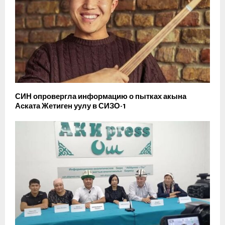
СИН опровергла информацию о пытках акына
Аската Жетиген уулу в СИЗО-1