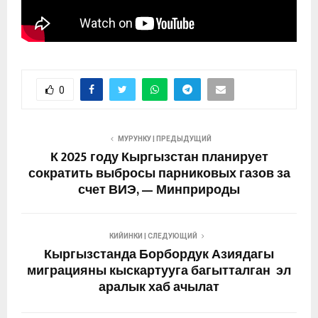
0
МУРУНКУ | ПРЕДЫДУЩИЙ
К 2025 году Кыргызстан планирует
сократить выбросы парниковых газов за
счет ВИЭ, — Минприроды
КИЙИНКИ | СЛЕДУЮЩИЙ
Кыргызстанда Борбордук Азиядагы
миграцияны кыскартууга багытталган эл
аралык хаб ачылат