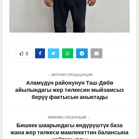
0
МУРУНКУ | ПРЕДЫДУЩИЙ
Аламүдүн районунун Таш-Дөбө
айылындагы жер тилкесин мыйзамсыз
берүү фактысын аныктады
КИЙИНКИ | СЛЕДУЮЩИЙ
Бишкек шаарындагы өндүрүштүк база
жана жер тилкеси мамлекеттин балансына