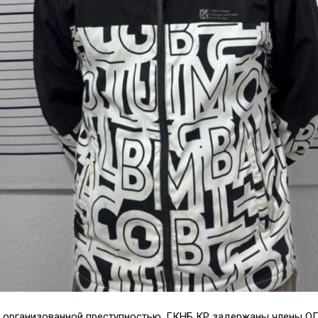
организованной преступностью, ГКНБ КР задержаны члены ОПГ «С.