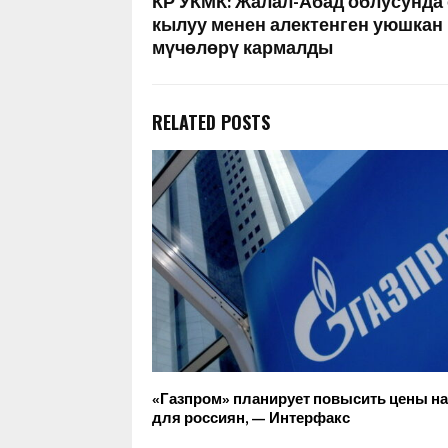
КР УКМК: Жалал-Абад облусунда 
кылуу менен алектенген уюшкан
мүчөлөрү кармалды
RELATED POSTS
«Газпром» планирует повысить цены на 
для россиян, — Интерфакс