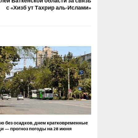
лей Баткенской области за связь
с «Хизб ут Тахрир аль-Ислами»
ю без осадков, днем кратковременные
и — прогноз погоды на 28 июня