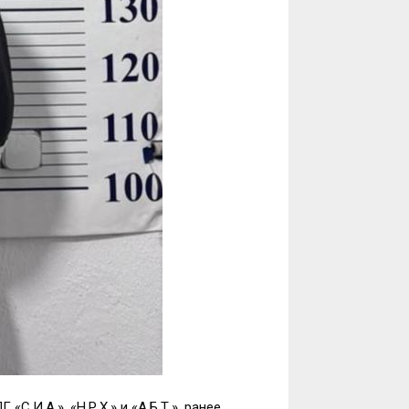
И.А.», «Н.Р.Х.» и «А.Б.Т.», ранее