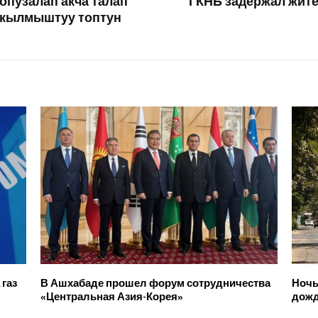
опузалап акча талап
ГКНБ задержал жите
 кылмыштуу топтун
газ
В Ашхабаде прошел форум сотрудничества
Ночь
«Центральная Азия-Корея»
дожд