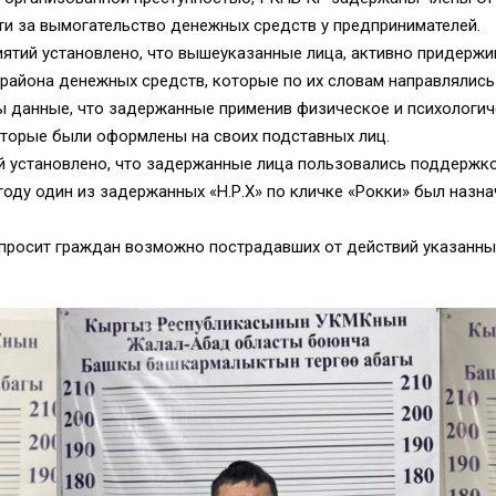
ти за вымогательство денежных средств у предпринимателей.
ятий установлено, что вышеуказанные лица, активно придержи
района денежных средств, которые по их словам направлялис
ны данные, что задержанные применив физическое и психологи
оторые были оформлены на своих подставных лиц.
 установлено, что задержанные лица пользовались поддержко
 году один из задержанных «Н.Р.Х» по кличке «Рокки» был назн
росит граждан возможно пострадавших от действий указанных