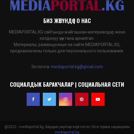
БИЗ ЖӨНҮНДӨ | О НАС
MEDIAPORTAL.KG сайтында жайгашкан материалдар жеке
колдонуу үчүн гана арналган.
Материалы, размещенные на сайте MEDIAPORTAL.KG,
предназначены только для персонального пользования.
Эл.почта:
mediaportal.kg@gmail.com
СОЦИАЛДЫК БАРАКЧАЛАР | СОЦИАЛЬНАЯ СЕТИ
@2022 - mediaportal.kg. Бардык укуктар корголгон | Все права защищены
mediaportal.kg