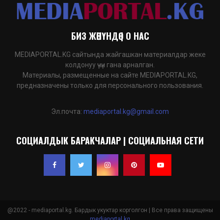
БИЗ ЖӨНҮНДӨ | О НАС
MEDIAPORTAL.KG сайтында жайгашкан материалдар жеке
колдонуу үчүн гана арналган.
Материалы, размещенные на сайте MEDIAPORTAL.KG,
предназначены только для персонального пользования.
Эл.почта:
mediaportal.kg@gmail.com
СОЦИАЛДЫК БАРАКЧАЛАР | СОЦИАЛЬНАЯ СЕТИ
@2022 - mediaportal.kg. Бардык укуктар корголгон | Все права защищены
mediaportal.kg