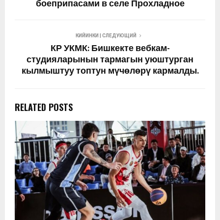
боеприпасами в селе Прохладное
КИЙИНКИ | СЛЕДУЮЩИЙ
КР УКМК: Бишкекте вебкам-
студияларынын тармагын уюштурган
кылмыштуу топтун мүчөлөрү кармалды.
RELATED POSTS