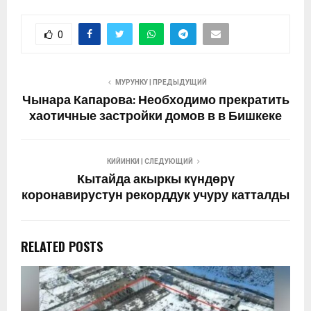
0
МУРУНКУ | ПРЕДЫДУЩИЙ
Чынара Капарова: Необходимо прекратить
хаотичные застройки домов в в Бишкеке
КИЙИНКИ | СЛЕДУЮЩИЙ
Кытайда акыркы күндөрү
коронавирустун рекорддук учуру катталды
RELATED POSTS