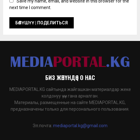
Save my name, email, and website in this browser for the
next time I comment.
БИЗ ЖӨНҮНДӨ | О НАС
MEDIAPORTAL.KG сайтында жайгашкан материалдар жеке
колдонуу үчүн гана арналган.
Материалы, размещенные на сайте MEDIAPORTAL.KG,
предназначены только для персонального пользования.
Эл.почта:
mediaportal.kg@gmail.com