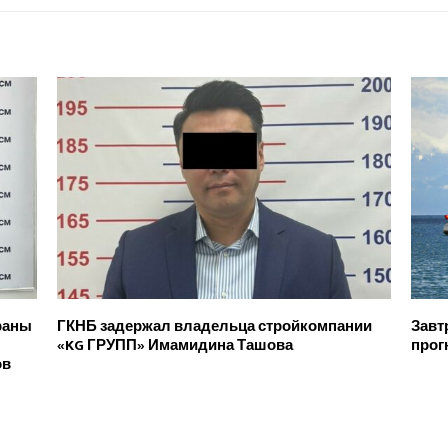
раны
ГКНБ задержал владельца стройкомпании
Завт
«KG ГРУПП» Имамидина Ташова
прог
ов