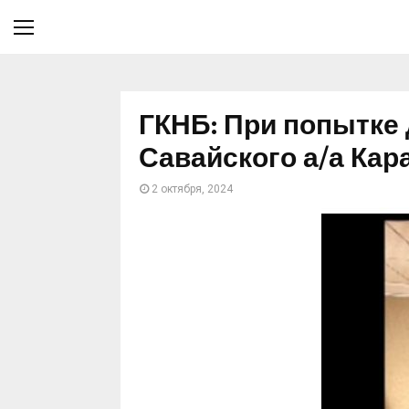
ГКНБ: При попытке 
Савайского а/а Кар
2 октября, 2024