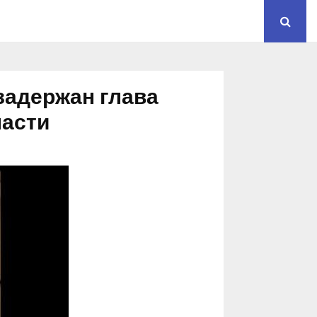
задержан глава
ласти