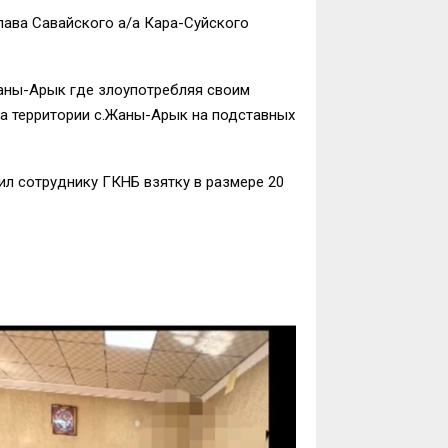
лава Савайского а/а Кара-Суйского
аны-Арык где злоупотребляя своим
а территории с.Жаны-Арык на подставных
л сотруднику ГКНБ взятку в размере 20