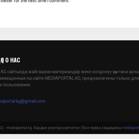
rowser for the next time I comment.
 | О НАС
G сайтында жайгашкан материалдар жеке колдонуу үчүн гана арна
азмещенные на сайте MEDIAPORTAL.KG, предназначены только для
о пользования.
iaportal.kg@gmail.com
2 - mediaportal.kg. Бардык укуктар корголгон | Все права защищены
mediaport