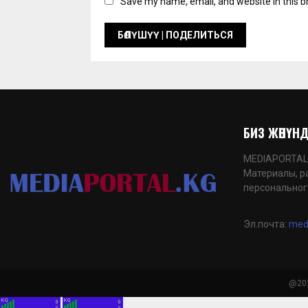
Save my name, email, and website in this b
БИЗ ЖӨНҮНДӨ
MEDIAPORTAL.K
Материалы, р
персональног
Эл.почта:
med
@202