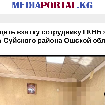
дать взятку сотруднику ГКНБ 
а-Суйского района Ошской об