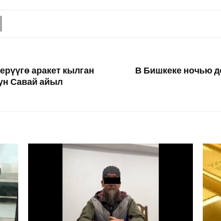
ерүүгө аракет кылган
В Бишкеке ночью до
ун Савай айыл