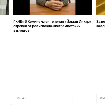
ГКНБ: В Кемине член течения «Йакын Инкар»
За п
отрекся от религиозно-экстремистских
золо
взглядов