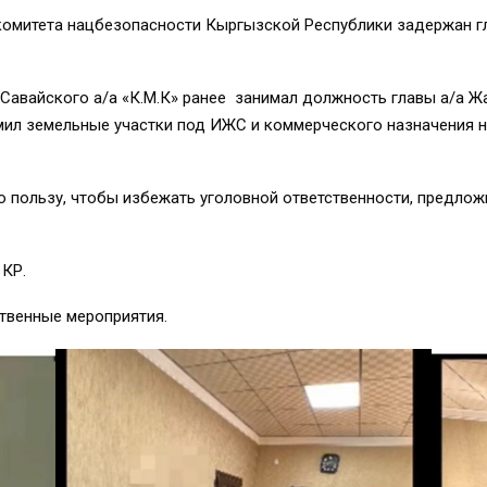
комитета нацбезопасности Кыргызской Республики задержан г
вайского а/а «К.М.К» ранее занимал должность главы а/а Ж
л земельные участки под ИЖС и коммерческого назначения н
ользу, чтобы избежать уголовной ответственности, предложи
 КР.
венные мероприятия.