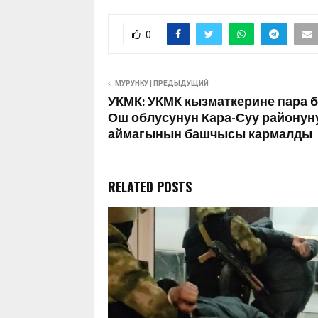
0
МУРУНКУ | ПРЕДЫДУЩИЙ
УКМК: УКМК кызматкерине пара б
Ош облусунун Кара-Суу районун
аймагынын башчысы кармалды
RELATED POSTS