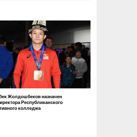
бек Жолдошбеков назначен
иректора Республиканского
тивного колледжа