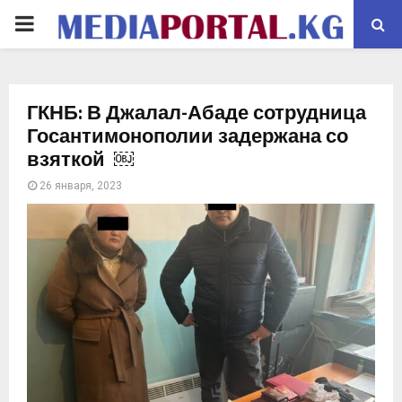
PRIMARY
MENU
ГКНБ: В Джалал-Абаде сотрудница
Госантимонополии задержана со
взяткой ￼
26 января, 2023