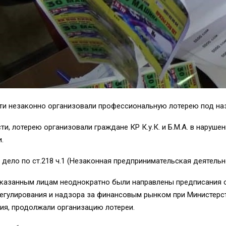
ти незаконно организовали профессиональную лотерею под на
, лотерею организовали граждане КР К.у.К. и Б.М.А. в нарушен
.
дело по ст.218 ч.1 (Незаконная предпринимательская деятельн
еуказанным лицам неоднократно были направлены предписания 
егулирования и надзора за финансовым рынком при Министерс
ия, продолжали организацию лотереи.