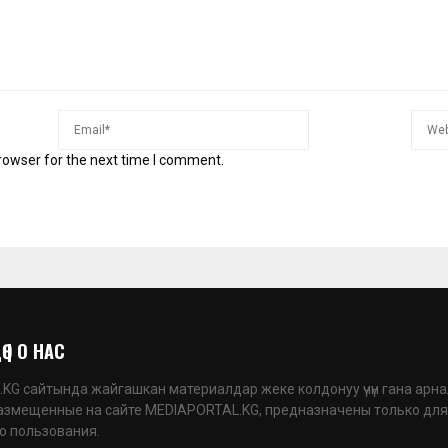
rowser for the next time I comment.
 | О НАС
G сайтында жайгашкан материалдар жеке колдонуу үчүн гана арна
азмещенные на сайте MEDIAPORTAL.KG, предназначены только для
о пользования.