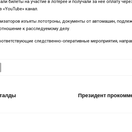
вали билеты на участие в лотерее и получали за нее оплату чер
 «YouTube» канал.
анизаторов изъяты лототроны, документы от автомашин, подле
отношение к расследуемому делу.
оответствующие следственно-оперативные мероприятия, напра
шталды
Президент прокомм