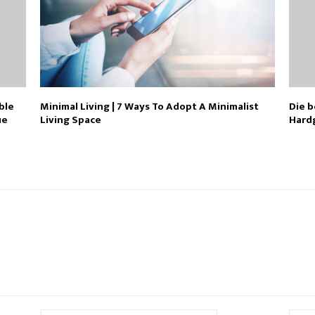
ble
Minimal Living | 7 Ways To Adopt A Minimalist
Die b
ue
Living Space
Hard