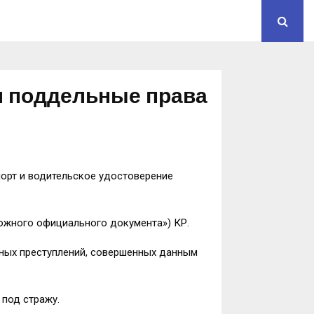
л поддельные права
орт и водительское удостоверение
ожного официального документа») КР.
жных преступлений, совершенных данным
под стражу.