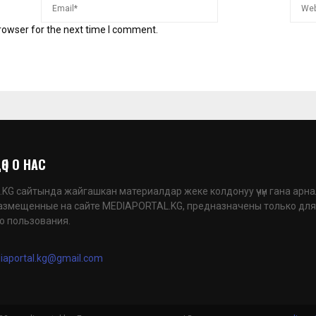
rowser for the next time I comment.
 | О НАС
G сайтында жайгашкан материалдар жеке колдонуу үчүн гана арна
азмещенные на сайте MEDIAPORTAL.KG, предназначены только для
о пользования.
iaportal.kg@gmail.com