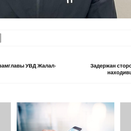
 замглавы УВД Жалал-
Задержан сторо
находив