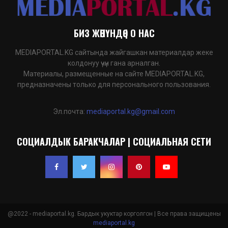
БИЗ ЖӨНҮНДӨ | О НАС
MEDIAPORTAL.KG сайтында жайгашкан материалдар жеке
колдонуу үчүн гана арналган.
Материалы, размещенные на сайте MEDIAPORTAL.KG,
предназначены только для персонального пользования.
Эл.почта:
mediaportal.kg@gmail.com
СОЦИАЛДЫК БАРАКЧАЛАР | СОЦИАЛЬНАЯ СЕТИ
@2022 - mediaportal.kg. Бардык укуктар корголгон | Все права защищены
mediaportal.kg