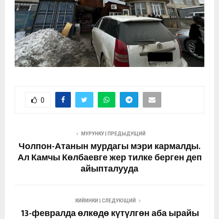
0
МУРУНКУ | ПРЕДЫДУЩИЙ
Чолпон-Атанын мурдагы мэри кармалды.
Ал Камчы Көлбаевге жер тилке берген деп
айыпталууда
КИЙИНКИ | СЛЕДУЮЩИЙ
13-февралда өлкөдө күтүлгөн аба ырайы