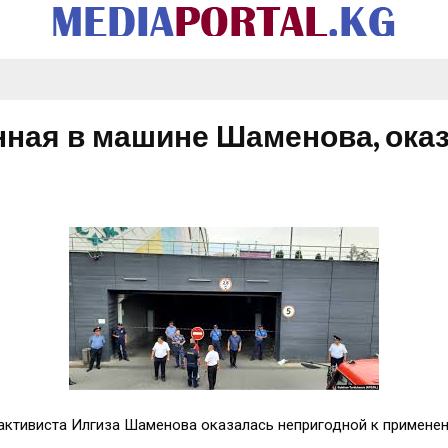
нная в машине Шаменова, ока
 активиста Илгиза Шаменова оказалась непригодной к примене