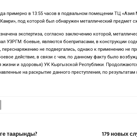
ода примерно в 13:55 часов в подвальном помещении ТЦ «Азия 
Камри», под которой был обнаружен металлический предмет сх
значена экспертиза, согласно заключению которой, металличе
пал УЗРГМ: боевые, являются боеприпасами, в конструкции со
 переснаряжению не подвергались, однако к применению не при
 боевое действие, в связи с чем, по данному факту было возбуж
ля жизни и здоровья) УК Кыргызской Республики. Продолжают
авленные на раскрытие данного преступления, по результатам
ге таарынды?
179 новых сл