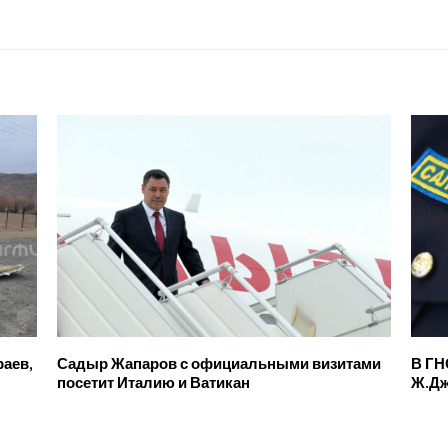
раев,
Садыр Жапаров с официальными визитами
В ГН
посетит Италию и Ватикан
Ж.Д