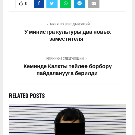
0
МУРУНКУ | ПРЕДЫДУЩИЙ
У министра культуры два новых
заместителя
КИЙИНКИ | СЛЕДУЮЩИЙ
Кеминде Калкты тейлөө борбору
пайдаланууга берилди
RELATED POSTS