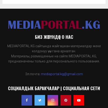
БИЗ ЖӨНҮНДӨ | О НАС
MEDIAPORTAL.KG сайтында жайгашкан материалдар жеке
колдонуу үчүн гана арналган.
Материалы, размещенные на сайте MEDIAPORTAL.KG,
предназначены только для персонального пользования.
Эл.почта:
mediaportal.kg@gmail.com
СОЦИАЛДЫК БАРАКЧАЛАР | СОЦИАЛЬНАЯ СЕТИ