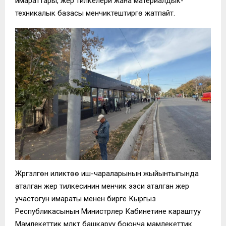
имараттары, жер тилкелери жана материалдык-
техникалык базасы менчиктештирүүгө жатпайт.
Жүргүзүлгөн иликтөө иш-чараларынын жыйынтыгында
аталган жер тилкесинин менчик ээси аталган жер
участогун имараты менен бирге Кыргыз
Республикасынын Министрлер Кабинетине караштуу
Мамлекеттик мүлктү башкаруу боюнча мамлекеттик