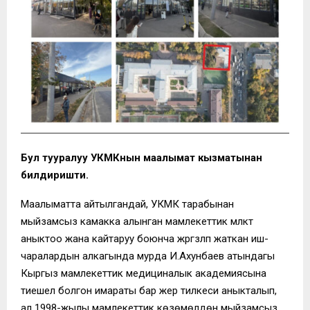
Бул тууралуу УКМКнын маалымат кызматынан
билдиришти.
Маалыматта айтылгандай, УКМК тарабынан
мыйзамсыз камакка алынган мамлекеттик мүлктү
аныктоо жана кайтаруу боюнча жүргүзүлүп жаткан иш-
чаралардын алкагында мурда И.Ахунбаев атындагы
Кыргыз мамлекеттик медициналык академиясына
тиешелүү болгон имараты бар жер тилкеси аныкталып,
ал 1998-жылы мамлекеттик көзөмөлдөн мыйзамсыз