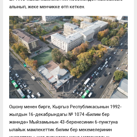
алынып, жеке менчикке өтүп кеткен.
Ошону менен бирге, Кыргыз Республикасынын 1992-
жылдын 16-декабрындагы № 1074 «Билим берүү
жөнүндө» Мыйзамынын 43-беренесинин 6-пунктуна
ылайык мамлекеттик билим берүү мекемелеринин