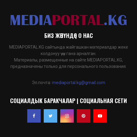
БИЗ ЖӨНҮНДӨ | О НАС
MEDIAPORTAL.KG сайтында жайгашкан материалдар жеке
колдонуу үчүн гана арналган.
Материалы, размещенные на сайте MEDIAPORTAL.KG,
предназначены только для персонального пользования.
Эл.почта:
mediaportal.kg@gmail.com
СОЦИАЛДЫК БАРАКЧАЛАР | СОЦИАЛЬНАЯ СЕТИ