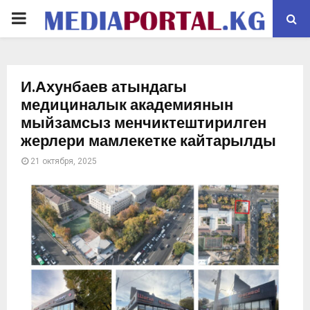
PRIMARY
MENU
И.Ахунбаев атындагы
медициналык академиянын
мыйзамсыз менчиктештирилген
жерлери мамлекетке кайтарылды
21 октября, 2025