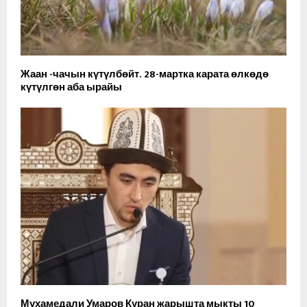
Жаан -чачын күтүлбөйт. 28-мартка карата өлкөдө
күтүлгөн аба ырайы
Мухамедали Умаров Куран жарышта мыкты 10