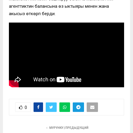
агенттиктин балансына өз ыктыяры менен жана
акысыз өткөрүп берди.
0
МУРУНКУ | ПРЕДЫДУЩИЙ