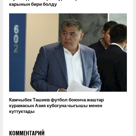
карынын бири болду
Камчыбек Ташиев футбол боюнча жаштар
курамасын Азия кубогуна чыгышы менен
куттуктады
КОММЕНТАРИЙ