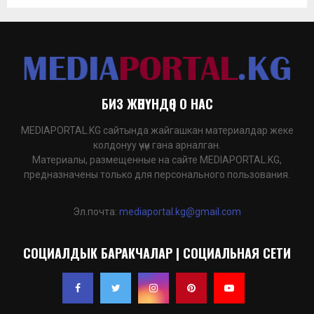
БИЗ ЖӨНҮНДӨ | О НАС
MEDIAPORTAL.KG сайтында жайгашкан материалдар жеке
колдонуу үчүн гана арналган.
Материалы, размещенные на сайте MEDIAPORTAL.KG,
предназначены только для персонального пользования.
Эл.почта:
mediaportal.kg@gmail.com
СОЦИАЛДЫК БАРАКЧАЛАР | СОЦИАЛЬНАЯ СЕТИ