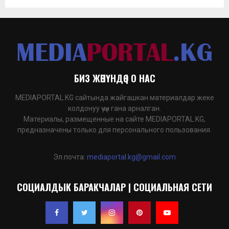
БИЗ ЖӨНҮНДӨ | О НАС
MEDIAPORTAL.KG сайтында жайгашкан материалдар жеке
колдонуу үчүн гана арналган.
Материалы, размещенные на сайте MEDIAPORTAL.KG,
предназначены только для персонального пользования.
Эл.почта:
mediaportal.kg@gmail.com
СОЦИАЛДЫК БАРАКЧАЛАР | СОЦИАЛЬНАЯ СЕТИ