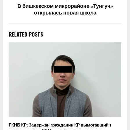
В бишкекском микрорайоне «Тунгуч»
открылась новая школа
RELATED POSTS
ГКНБ КР: Задержан гражданин КР вымогавший 1