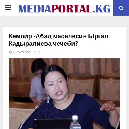
PRIMARY
MENU
Кемпир -Абад маселесин Ыргал
Кадыралиева чечеби?
21 октября, 2022