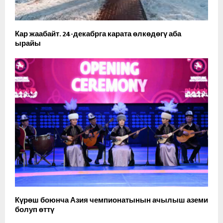
Кар жаабайт. 24-декабрга карата өлкөдөгү аба
ырайы
Күрөш боюнча Азия чемпионатынын ачылыш аземи
болуп өттү