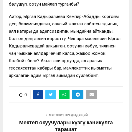
бѳлүшүп, оозун майлап турганбы?
Айтор, Ыргал Кадыралиева Кемпир-Абадды коргойм
деп, билимсиздигин, саясый жактан сабатсыздыгын,
аял катары да адепсиздигин, мындайча айтканды,
болгон деңгээлин кѳрсѳттү. Чек ара маселесин Ыргал
Кадыралиевадай алкынган, оозунан кѳбүк, тилинен
чаң чыккан аялдар чечип калса, жашоо жомок
болбойт беле? Акыл-эси ордунда, эл аралык
геосаясаттан кабары бар, мамлекеттик кызматты
аркалаган адам Ыргал айымдай сүйлѳбѳйт…
0
МУРУНКУ | ПРЕДЫДУЩИЙ
Мектеп окуучулары күзгү каникулга
тарашат