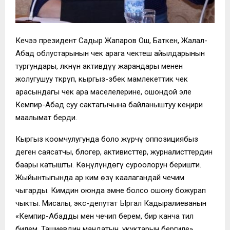
Кечээ президент Садыр Жапаров Ош, Баткен, Жалал-
Абад облустарынын чек арага чектеш айылдарынын
тургундары, өлкөнүн активдүү жарандары менен
жолугушуу өткөрүп, кыргыз-өзбек мамлекеттик чек
арасындагы чек ара маселелерине, ошондой эле
Кемпир-Абад суу сактагычына байланыштуу кеңири
маалымат берди.
Кыргыз коомчулугунда боло жүрчү оппозициябыз
деген саясатчы, блогер, активисттер, журналисттердин
баары катышты. Кѳңүлүндѳгү суроолорун беришти.
Жыйынтыгында ар ким ѳзү каалагандай чечим
чыгарды. Кимдин оюнда эмне болсо ошону божурап
чыкты. Мисалы, экс-депутат Ыргал Кадыралиеванын
«Кемпир-Абадды мен чечип берем, бир канча тил
билем, Ташиевдин мандатын, укуктарын бергиле»