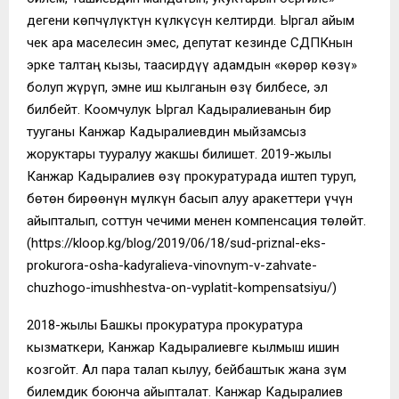
дегени кѳпчүлүктүн күлкүсүн келтирди. Ыргал айым
чек ара маселесин эмес, депутат кезинде СДПКнын
эрке талтаң кызы, таасирдүү адамдын «кѳрѳр кѳзү»
болуп жүрүп, эмне иш кылганын ѳзү билбесе, эл
билбейт. Коомчулук Ыргал Кадыралиеванын бир
тууганы Канжар Кадыралиевдин мыйзамсыз
жоруктары тууралуу жакшы билишет. 2019-жылы
Канжар Кадыралиев ѳзү прокуратурада иштеп туруп,
бѳтѳн бирѳѳнүн мүлкүн басып алуу аракеттери үчүн
айыпталып, соттун чечими менен компенсация тѳлѳйт.
(https://kloop.kg/blog/2019/06/18/sud-priznal-eks-
prokurora-osha-kadyralieva-vinovnym-v-zahvate-
chuzhogo-imushhestva-on-vyplatit-kompensatsiyu/)
2018-жылы Башкы прокуратура прокуратура
кызматкери, Канжар Кадыралиевге кылмыш ишин
козгойт. Ал пара талап кылуу, бейбаштык жана өзүм
билемдик боюнча айыпталат. Канжар Кадыралиев