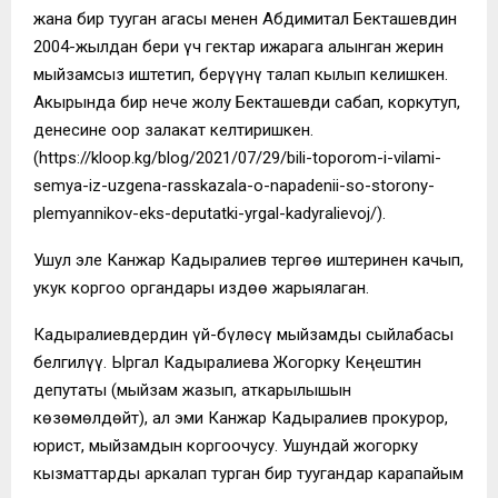
жана бир тууган агасы менен Абдимитал Бекташевдин
2004-жылдан бери үч гектар ижарага алынган жерин
мыйзамсыз иштетип, берүүнү талап кылып келишкен.
Акырында бир нече жолу Бекташевди сабап, коркутуп,
денесине оор залакат келтиришкен.
(https://kloop.kg/blog/2021/07/29/bili-toporom-i-vilami-
semya-iz-uzgena-rasskazala-o-napadenii-so-storony-
plemyannikov-eks-deputatki-yrgal-kadyralievoj/).
Ушул эле Канжар Кадыралиев тергѳѳ иштеринен качып,
укук коргоо органдары издѳѳ жарыялаган.
Кадыралиевдердин үй-бүлѳсү мыйзамды сыйлабасы
белгилүү. Ыргал Кадыралиева Жогорку Кеңештин
депутаты (мыйзам жазып, аткарылышын
кѳзѳмѳлдѳйт), ал эми Канжар Кадыралиев прокурор,
юрист, мыйзамдын коргоочусу. Ушундай жогорку
кызматтарды аркалап турган бир туугандар карапайым