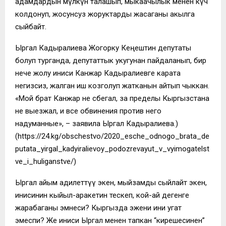
адамдардын мүлкүн талашып, мыкаачылык менен күч
колдонуп, жосунсуз жоруктарды жасаганы акылга
сыйбайт.
Ыргал Кадыралиева Жогорку Кеңештин депутаты
болуп турганда, депутаттык укугунан пайдаланып, бир
нече жолу иниси Канжар Кадыралиевге карата
негизсиз, жалган иш козголуп жатканын айтып чыккан.
«Мой брат Канжар не сбегал, за пределы Кыргызстана
не выезжал, и все обвинения против него
надуманные», – заявила Ыргал Кадыралиева.)
(https://24.kg/obschestvo/2020_esche_odnogo_brata_de
putata_yirgal_kadyiralievoy_podozrevayut_v_vyimogatelst
ve_i_huliganstve/)
Ыргал айым адилеттүү экен, мыйзамды сыйлайт экен,
инисинин кыйыл-аракетин тескеп, кой-ай дегенге
жарабаганы эмнеси? Кыргызда эжени ини угат
эмеспи? Же иниси Ыргал менен тапкан “кирешесинен”