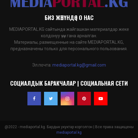
БИЗ ЖӨНҮНДӨ | О НАС
MEDIAPORTAL.KG сайтында жайгашкан материалдар жеке
колдонуу үчүн гана арналган.
Материалы, размещенные на сайте MEDIAPORTAL.KG,
предназначены только для персонального пользования.
Эл.почта:
mediaportal.kg@gmail.com
СОЦИАЛДЫК БАРАКЧАЛАР | СОЦИАЛЬНАЯ СЕТИ
@2022 - mediaportal.kg. Бардык укуктар корголгон | Все права защищены
mediaportal.kg