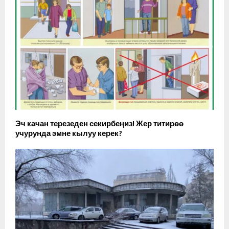
Эч качан терезеден секирбеңиз! Жер титирөө
учурунда эмне кылуу керек?