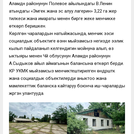
Аламүдүн районунун Полевое айылындагы В.Ленин
атындагы «Эмгек жана эс алуу лагерин» 3,22 га жер
тилкеси жана имараты менен бирге жеке менчикке
өткөрүп беришкен.
Көрүлгөн чаралардын натыйжасында, менчик ээси
социалдык объектиге өзүнүн мыйзамсыз негизде ээлик
кылып пайдаланып келгендигин мойнуна алып, өз
ыктыяры менен Чүй облусунун Аламүдүн районунун
А.Сыдыков айыл аймагынын балансына өткөрүп берди.
КР УКМК мыйзамсыз менчиктештирилген өндүрүштүк
жана социалдык объектилерди аныктоо жана
мамлекеттик баланска кайтаруу боюнча иш-чараларды
жүргүзүүнү улантууда.