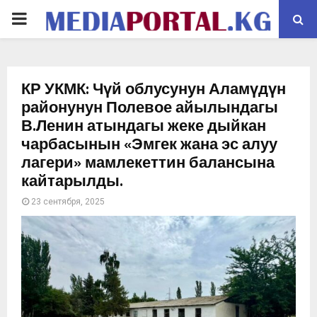
PRIMARY
MENU
КР УКМК: Чүй облусунун Аламүдүн
районунун Полевое айылындагы
В.Ленин атындагы жеке дыйкан
чарбасынын «Эмгек жана эс алуу
лагери» мамлекеттин балансына
кайтарылды.
23 сентября, 2025