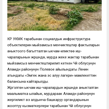
КР УКМК тарабынан социалдык инфраструктура
объектилерин мыйзамсыз менчиктештирүү фактыларын
аныктоого багытталган ыкчам-иликтөө иш-
чараларынын жүрүшүндө, мурда жеке жактар тарабынан
мыйзамсыз менчиктештирилип кеткен Чүй облусунун
Аламүдүн районунун Полевое айылындагы Ленин
атындагы «Эмгек жана эс алуу лагери» мамлекеттин
балансына кайтарылды.
Жүргүзүлгөн ыкчам иш-чаралардын жүрүшүндө аныкталган
маалыматка ылайык, мурдараак Аламүдүн районунун
жергиликтүү өз алдынча башкаруу органдарынын
жооптуу кызматкерлери тарабынан Чүй облусунун