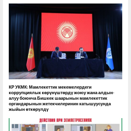
КР УКМК: Мамлекеттик мекемелердеги
коррупциялык көрүнүштөрдү жоюу жана алдын-
алуу боюнча Бишкек шаарынын мамлекеттик
органдарынын жетекчилеринин катышуусунда
жыйын өткөрүлдү