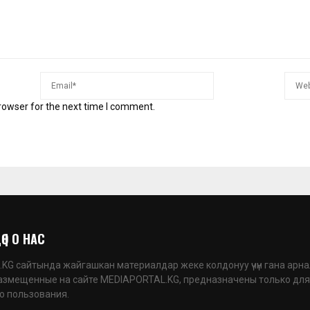
rowser for the next time I comment.
 | О НАС
G сайтында жайгашкан материалдар жеке колдонуу үчүн гана арна
азмещенные на сайте MEDIAPORTAL.KG, предназначены только для
о пользования.