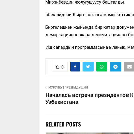
Мирзиёевдин жолугушуусу башталды.
Өзбек лидери Кыргызстанга мамлекеттик 
Биргелешкен жыйында бир катар документ
демаркациялоо жана делимитациялоо бою
Иш сапардын программасына ылайык, мам
0
МУРУНКУ | ПРЕДЫДУЩИЙ
Началась встреча президентов 
Узбекистана
RELATED POSTS