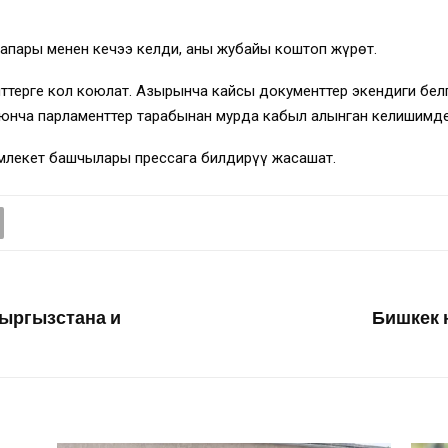
сапары менен кечээ келди, аны жубайы коштоп жүрөт.
терге кол коюлат. Азырынча кайсы документтер экендиги бел
нча парламенттер тарабынан мурда кабыл алынган келишимде
лекет башчылары прессага билдирүү жасашат.
Кыргызстана и
Бишкек 