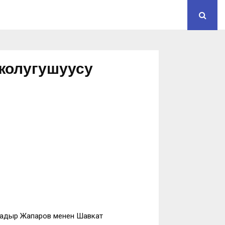
жолугушуусу
Садыр Жапаров менен Шавкат