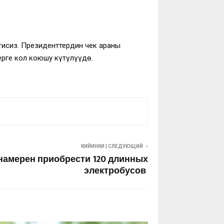
гисиз. Президенттердин чек араны
рге кол коюшу күтүлүүдө.
КИЙИНКИ | СЛЕДУЮЩИЙ
намерен приобрести 120 длинных
электробусов