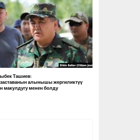
ыбек Ташиев:
 заставанын алынышы жергиликтүү
н макулдугу менен болду