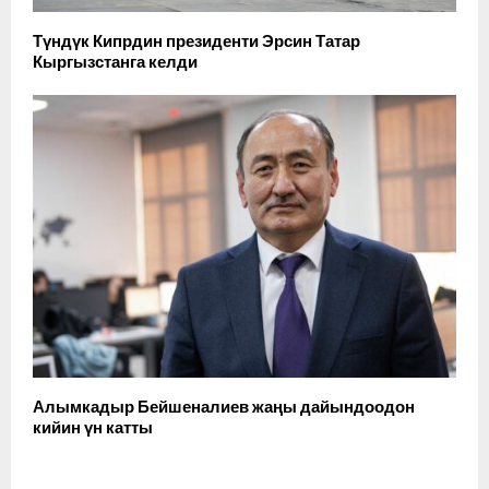
Түндүк Кипрдин президенти Эрсин Татар
Кыргызстанга келди
Алымкадыр Бейшеналиев жаңы дайындоодон
кийин үн катты