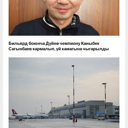
Бильярд боюнча Дүйнө чемпиону Каныбек
Сагынбаев кармалып, үй камагына чыгарылды