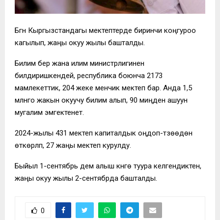
Бүгүн Кыргызстандагы мектептерде биринчи коңгуроо
кагылып, жаңы окуу жылы башталды.
Билим берүү жана илим министрлигинен
билдиришкендей, республика боюнча 2173
мамлекеттик, 204 жеке менчик мектеп бар. Анда 1,5
млнго жакын окуучу билим алып, 90 миңден ашуун
мугалим эмгектенет.
2024-жылы 431 мектеп капиталдык оңдоп-түзөөдөн
өткөрүлүп, 27 жаңы мектеп курулду.
Быйыл 1-сентябрь дем алыш күнгө туура келгендиктен,
жаңы окуу жылы 2-сентябрда башталды.
0