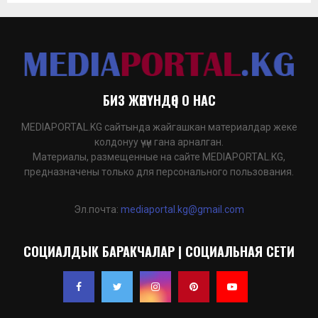
БИЗ ЖӨНҮНДӨ | О НАС
MEDIAPORTAL.KG сайтында жайгашкан материалдар жеке
колдонуу үчүн гана арналган.
Материалы, размещенные на сайте MEDIAPORTAL.KG,
предназначены только для персонального пользования.
Эл.почта:
mediaportal.kg@gmail.com
СОЦИАЛДЫК БАРАКЧАЛАР | СОЦИАЛЬНАЯ СЕТИ