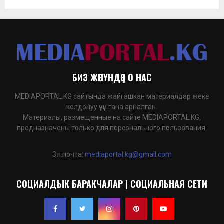
БИЗ ЖӨНҮНДӨ | О НАС
MEDIAPORTAL.KG сайтында жайгашкан материалдар жеке
колдонуу үчүн гана арналган.
Материалы, размещенные на сайте MEDIAPORTAL.KG,
предназначены только для персонального пользования.
Эл.почта:
mediaportal.kg@gmail.com
СОЦИАЛДЫК БАРАКЧАЛАР | СОЦИАЛЬНАЯ СЕТИ